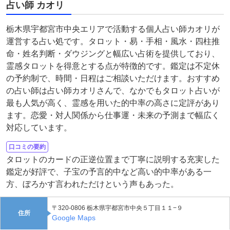
占い師 カオリ
栃木県宇都宮市中央エリアで活動する個人占い師カオリが
運営する占い処です。タロット・易・手相・風水・四柱推
命・姓名判断・ダウジングと幅広い占術を提供しており、
霊感タロットを得意とする点が特徴的です。鑑定は不定休
の予約制で、時間・日程はご相談いただけます。おすすめ
の占い師は占い師カオリさんで、なかでもタロット占いが
最も人気が高く、霊感を用いた的中率の高さに定評があり
ます。恋愛・対人関係から仕事運・未来の予測まで幅広く
対応しています。
口コミの要約
タロットのカードの正逆位置まで丁寧に説明する充実した
鑑定が好評で、子宝の予言的中など高い的中率がある一
方、ぼろかす言われただけという声もあった。
〒320-0806 栃木県宇都宮市中央５丁目１１−９
住所
Google Maps