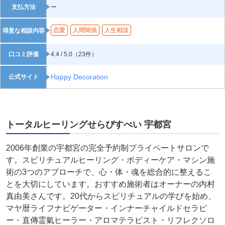
支払方法
ー
恋愛
人間関係
人生相談
得意な相談内容
口コミ評価
4.4 / 5.0（23件）
Happy Decoration
公式サイト
トータルヒーリングせらぴすべい 宇都宮
2006年創業の宇都宮の完全予約制プライベートサロンで
す。スピリチュアルヒーリング・ボディーケア・マシン施
術の3つのアプローチで、心・体・魂を総合的に整えるこ
とを大切にしています。おすすめ施術者はオーナーの内村
真由美さんです。20代からスピリチュアルの学びを始め、
マヤ暦ライフナビゲーター・インナーチャイルドセラピ
ー・直傳霊氣ヒーラー・アロマテラピスト・リフレクソロ