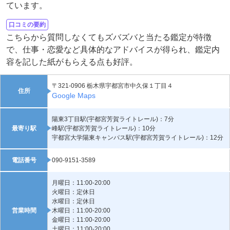
ています。
口コミの要約
こちらから質問しなくてもズバズバと当たる鑑定が特徴
で、仕事・恋愛など具体的なアドバイスが得られ、鑑定内
容を記した紙がもらえる点も好評。
〒321-0906 栃木県宇都宮市中久保１丁目４
住所
Google Maps
陽東3丁目駅(宇都宮芳賀ライトレール)：7分
最寄り駅
峰駅(宇都宮芳賀ライトレール)：10分
宇都宮大学陽東キャンパス駅(宇都宮芳賀ライトレール)：12分
電話番号
090-9151-3589
月曜日：11:00-20:00
火曜日：定休日
水曜日：定休日
営業時間
木曜日：11:00-20:00
金曜日：11:00-20:00
土曜日：11:00-20:00