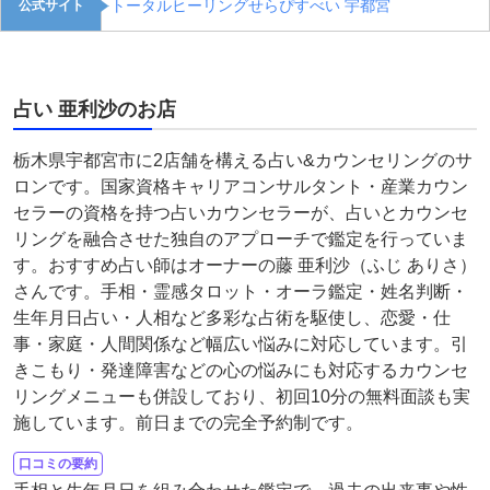
トータルヒーリングせらぴすべい 宇都宮
公式サイト
占い 亜利沙のお店
栃木県宇都宮市に2店舗を構える占い&カウンセリングのサ
ロンです。国家資格キャリアコンサルタント・産業カウン
セラーの資格を持つ占いカウンセラーが、占いとカウンセ
リングを融合させた独自のアプローチで鑑定を行っていま
す。おすすめ占い師はオーナーの藤 亜利沙（ふじ ありさ）
さんです。手相・霊感タロット・オーラ鑑定・姓名判断・
生年月日占い・人相など多彩な占術を駆使し、恋愛・仕
事・家庭・人間関係など幅広い悩みに対応しています。引
きこもり・発達障害などの心の悩みにも対応するカウンセ
リングメニューも併設しており、初回10分の無料面談も実
施しています。前日までの完全予約制です。
口コミの要約