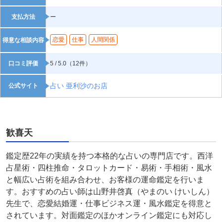
支払方法
ー
恋愛
仕事
人間関係
得意な相談内容
口コミ評価
5 / 5.0（12件）
占い 亜利沙のお店
公式サイト
歓喜天
鑑定歴22年の実績を持つ本格的な占いの専門店です。西洋
占星術・四柱推命・タロットカード・易術・手相術・風水
と幅広い占術を組み合わせ、お客様の運命鑑定を行いま
す。おすすめの占い師は山野井啓真（やまのい けいしん）
先生で、恋愛結婚運・仕事ビジネス運・風水鑑定を得意と
されています。対面鑑定のほかオンライン鑑定にも対応し