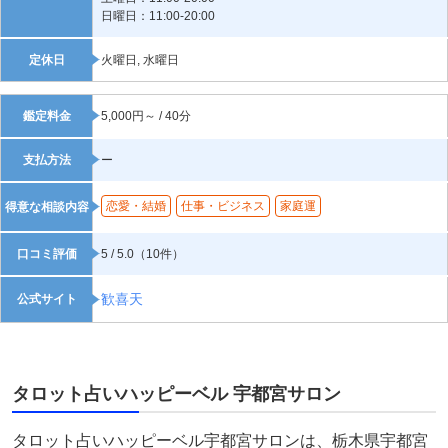
日曜日：11:00-20:00
定休日
火曜日, 水曜日
鑑定料金
5,000円～ / 40分
支払方法
ー
恋愛・結婚
仕事・ビジネス
家庭運
得意な相談内容
口コミ評価
5 / 5.0（10件）
歓喜天
公式サイト
タロット占いハッピーベル 宇都宮サロン
タロット占いハッピーベル宇都宮サロンは、栃木県宇都宮