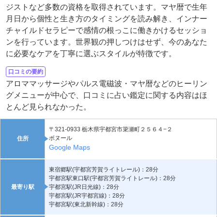
ジストなど多数の資格を取得されています。マヤ暦で生年
月日から個性と生き方のタイミングを読み解き、インナー
チャイルドセラピーで感情の根っこに働きかけるセッショ
ンを行っています。世界観の押しつけはせず、今のあなた
に必要なケアを丁寧に選ぶスタイルが特徴です。
口コミの要約
アロママッサージやパルス電磁波・マヤ暦などのヒーリン
グメニューが中心で、口コミに占い鑑定に関する内容はほ
とんど見られなかった。
〒321-0933 栃木県宇都宮市簗瀬町２５６４−２
ボヌール
住所
Google Maps
東宿郷駅(宇都宮芳賀ライトレール)：28分
宇都宮駅東口駅(宇都宮芳賀ライトレール)：28分
最寄り駅
宇都宮駅(JR日光線)：28分
宇都宮駅(JR宇都宮線)：28分
宇都宮駅(東北新幹線)：28分