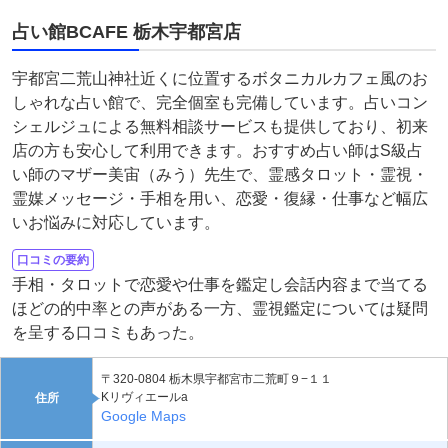
占い館BCAFE 栃木宇都宮店
宇都宮二荒山神社近くに位置するボタニカルカフェ風のお
しゃれな占い館で、完全個室も完備しています。占いコン
シェルジュによる無料相談サービスも提供しており、初来
店の方も安心して利用できます。おすすめ占い師はS級占
い師のマザー美宙（みう）先生で、霊感タロット・霊視・
霊媒メッセージ・手相を用い、恋愛・復縁・仕事など幅広
いお悩みに対応しています。
口コミの要約
手相・タロットで恋愛や仕事を鑑定し会話内容まで当てる
ほどの的中率との声がある一方、霊視鑑定については疑問
を呈する口コミもあった。
〒320-0804 栃木県宇都宮市二荒町９−１１
Kリヴィエールa
住所
Google Maps