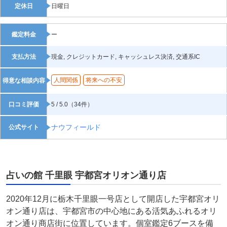
定休日
日曜日
鑑定料金
ー
支払方法
現金, クレジットカード, キャッシュレス決済, 交通系IC
人間関係
将来への不安
得意な相談内容
口コミ評価
5 / 5.0（34件）
ナウフィールド
公式サイト
占いの館 千里眼 宇都宮オリオン通り店
2020年12月に栃木千里眼一号店として開店した宇都宮オリ
オン通り店は、宇都宮市の中心地にある活気あふれるオリ
オン通り商店街に位置しています。個室鑑定6ブースを備