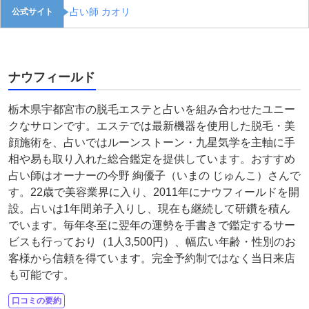
占い師 カオリ
公式サイト
ナウフィールド
栃木県宇都宮市の脱毛エステと占いを組み合わせたユニー
クなサロンです。エステでは最新機器を使用した脱毛・美
顔施術を、占いではルーンストーン・九星気学を主軸に手
相や易も取り入れた総合鑑定を提供しています。おすすめ
占い師はオーナーの今野 絢優子（いまの じゅんこ）さんで
す。22歳で美容業界に入り、2011年にナウフィールドを開
設。占いは1年間弟子入りし、現在も継続して研鑽を積ん
でいます。毎年冬至に翌年の運勢を手書きで鑑定するサー
ビスも行っており（1人3,500円）、幅広い年齢・性別のお
客様から信頼を得ています。完全予約制ではなく当日来店
も可能です。
口コミの要約