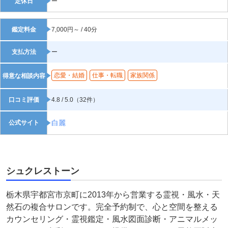
定休日
ー
鑑定料金
7,000円～ / 40分
支払方法
ー
恋愛・結婚
仕事・転職
家族関係
得意な相談内容
口コミ評価
4.8 / 5.0（32件）
白麗
公式サイト
シュクレストーン
栃木県宇都宮市京町に2013年から営業する霊視・風水・天
然石の複合サロンです。完全予約制で、心と空間を整える
カウンセリング・霊視鑑定・風水図面診断・アニマルメッ