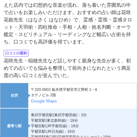
えた店内では幻想的な音楽が流れ、落ち着いた雰囲気の中
で占いをお楽しみいただけます。おすすめの占い師は花咲
花姫先生（はなさく はなひめ）で、霊感・霊視・霊感タロ
ット・天羽術・四柱推命・手相・人相・姓名判断・オーラ
鑑定・スピリチュアル・リーディングなど幅広い占術を持
ち、口コミでも高評価を得ています。
口コミの要約
花咲先生・稲穂先生など話しやすく親身な先生が多く、初
めての占いでも悩みを整理して前向きになれたという満足
度の高い口コミが並んでいた。
〒320-0802 栃木県宇都宮市江野町２−８
タテノビル 2階
住所
Google Maps
東武宇都宮駅(東武宇都宮線)：3分
宇都宮駅(東北新幹線)：18分
最寄り駅
宇都宮駅(JR宇都宮線)：18分
宇都宮駅(JR日光線)：18分
宇都宮駅東口駅(宇都宮芳賀ライトレール)：19分