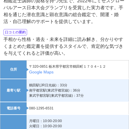
相鑑定士講師の資格を持つ先生で、2022年にミセスグロー
バルアース日本大会グランプリを受賞した実力者です。手
相を通じた潜在意識と顕在意識の総合鑑定で、開運・婚
活・自己理解のサポートを提供しています。
口コミの要約
手相から性格・過去・未来を詳細に読み解き、分かりやす
くまとめた鑑定書を提供するスタイルで、肯定的な気づき
を与えてくれると評価が高い。
〒320-0851 栃木県宇都宮市鶴田町１７０４−１２
住所
Google Maps
鶴田駅(JR日光線)：33分
最寄り駅
南宇都宮駅(東武宇都宮線)：36分
東武宇都宮駅(東武宇都宮線)：37分
電話番号
080-1295-6531
月曜日：10:00-20:00
火曜日：10:00-20:00