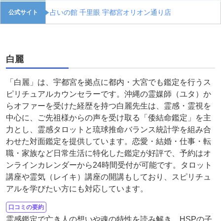
占いの館 千里眼 宇都宮オリオン通り店
公式サイト
白麗
「白麗」は、宇都宮を拠点に都内・大宮でも鑑定を行うス
ピリチュアルカウンセラーです。沖縄の霊媒師（ユタ）か
らオファーを受けた経歴を持つ白麗先生は、霊感・霊視を
中心に、ご先祖様からの声を受け取る「倭結命鑑定」を主
力とし、霊感タロットと琉球推命バランス統計学を組み合
わせた対面鑑定を提供しています。恋愛・結婚・仕事・転
職・家族など日常生活に特化した鑑定が好評で、予約はオ
ンラインカレンダーから24時間受付が可能です。タロット
講座や霊気（レイキ）講座の開講もしており、スピリチュ
アルを学びたい方にも対応しています。
口コミの要約
霊感鑑定で亡き人の想いや魂の特性を読み解き、HSPの子