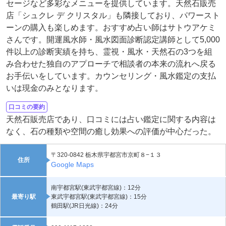
セージなど多彩なメニューを提供しています。天然石販売
店「シュクレ デ クリスタル」も隣接しており、パワースト
ーンの購入も楽しめます。おすすめ占い師はサトウアケミ
さんです。開運風水師・風水図面診断認定講師として5,000
件以上の診断実績を持ち、霊視・風水・天然石の3つを組
み合わせた独自のアプローチで相談者の本来の流れへ戻る
お手伝いをしています。カウンセリング・風水鑑定の支払
いは現金のみとなります。
口コミの要約
天然石販売店であり、口コミには占い鑑定に関する内容は
なく、石の種類や空間の癒し効果への評価が中心だった。
〒320-0842 栃木県宇都宮市京町８−１３
住所
Google Maps
南宇都宮駅(東武宇都宮線)：12分
最寄り駅
東武宇都宮駅(東武宇都宮線)：15分
鶴田駅(JR日光線)：24分