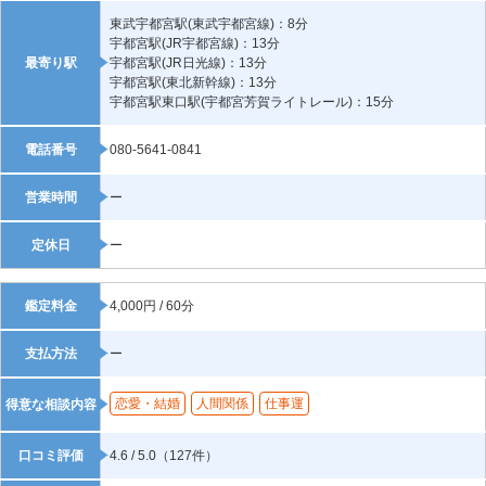
東武宇都宮駅(東武宇都宮線)：8分
宇都宮駅(JR宇都宮線)：13分
最寄り駅
宇都宮駅(JR日光線)：13分
宇都宮駅(東北新幹線)：13分
宇都宮駅東口駅(宇都宮芳賀ライトレール)：15分
電話番号
080-5641-0841
営業時間
ー
定休日
ー
鑑定料金
4,000円 / 60分
支払方法
ー
恋愛・結婚
人間関係
仕事運
得意な相談内容
口コミ評価
4.6 / 5.0（127件）