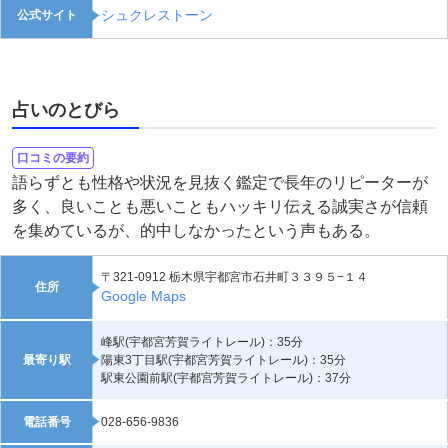
シュクレストーン
公式サイト
占いのとびら
口コミの要約
語らずとも性格や状況を見抜く鑑定で長年のリピーターが
多く、良いことも悪いこともハッキリ伝える誠実さが信頼
を集めているが、的中しなかったという声もある。
〒321-0912 栃木県宇都宮市石井町３３９５−１４
住所
Google Maps
峰駅(宇都宮芳賀ライトレール)：35分
最寄り駅
陽東3丁目駅(宇都宮芳賀ライトレール)：35分
駅東公園前駅(宇都宮芳賀ライトレール)：37分
電話番号
028-656-9836