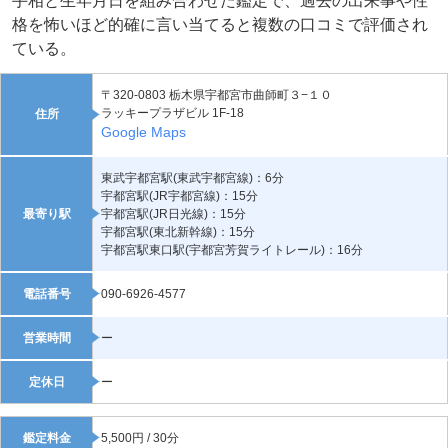
手相と生年月日を組み合わせた鑑定で、過去の出来事や性
格を怖いほど的確に言い当てると複数の口コミで評価され
ている。
〒320-0803 栃木県宇都宮市曲師町３−１０
ラッキープラザビル 1F-18
住所
Google Maps
東武宇都宮駅(東武宇都宮線)：6分
宇都宮駅(JR宇都宮線)：15分
最寄り駅
宇都宮駅(JR日光線)：15分
宇都宮駅(東北新幹線)：15分
宇都宮駅東口駅(宇都宮芳賀ライトレール)：16分
電話番号
090-6926-4577
営業時間
ー
定休日
ー
鑑定料金
5,500円 / 30分