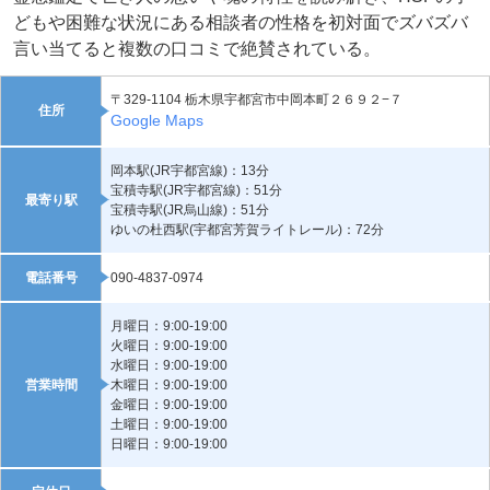
どもや困難な状況にある相談者の性格を初対面でズバズバ
言い当てると複数の口コミで絶賛されている。
〒329-1104 栃木県宇都宮市中岡本町２６９２−７
住所
Google Maps
岡本駅(JR宇都宮線)：13分
宝積寺駅(JR宇都宮線)：51分
最寄り駅
宝積寺駅(JR烏山線)：51分
ゆいの杜西駅(宇都宮芳賀ライトレール)：72分
電話番号
090-4837-0974
月曜日：9:00-19:00
火曜日：9:00-19:00
水曜日：9:00-19:00
営業時間
木曜日：9:00-19:00
金曜日：9:00-19:00
土曜日：9:00-19:00
日曜日：9:00-19:00