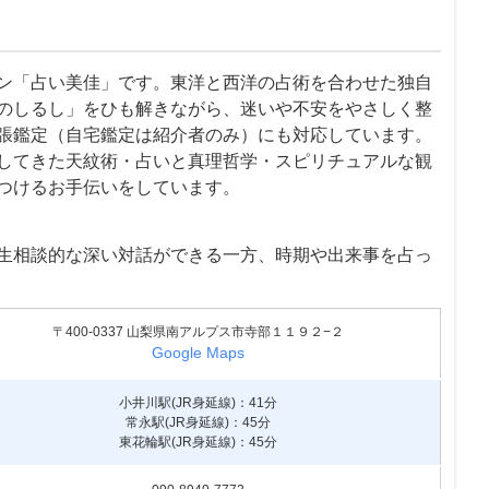
ン「占い美佳」です。東洋と西洋の占術を合わせた独自
のしるし」をひも解きながら、迷いや不安をやさしく整
張鑑定（自宅鑑定は紹介者のみ）にも対応しています。
してきた天紋術・占いと真理哲学・スピリチュアルな観
つけるお手伝いをしています。
生相談的な深い対話ができる一方、時期や出来事を占っ
〒400-0337 山梨県南アルプス市寺部１１９２−２
Google Maps
小井川駅(JR身延線)：41分
常永駅(JR身延線)：45分
東花輪駅(JR身延線)：45分