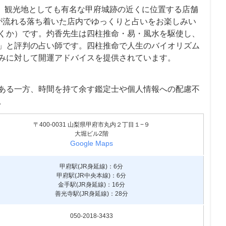
た、観光地としても有名な甲府城跡の近くに位置する店舗
が流れる落ち着いた店内でゆっくりと占いをお楽しみい
くか）です。灼香先生は四柱推命・易・風水を駆使し、
」と評判の占い師です。四柱推命で人生のバイオリズム
みに対して開運アドバイスを提供されています。
ある一方、時間を持て余す鑑定士や個人情報への配慮不
。
〒400-0031 山梨県甲府市丸内２丁目１−９
大堀ビル2階
Google Maps
甲府駅(JR身延線)：6分
甲府駅(JR中央本線)：6分
金手駅(JR身延線)：16分
善光寺駅(JR身延線)：28分
050-2018-3433