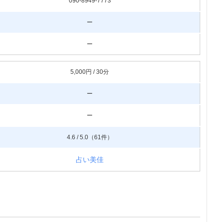
090-8949-7773
ー
ー
5,000円 / 30分
ー
ー
4.6 / 5.0（61件）
占い美佳