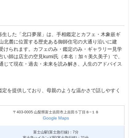
を再生した「北口夢屋」は、手相鑑定とカフェ・木象嵌ギ
山北麓に位置する歴史ある御師住宅の大通り沿いに建
受けられます。カフェのみ・鑑定のみ・ギャラリー見学
い師は店主の空見kumi氏（本名：加々美久美子）で、
通じて現在・過去・未来を読み解き、人生のアドバイス
制鑑定を提供しており、母親のような温かさで話しやすく
〒403-0005 山梨県富士吉田市上吉田５丁目８−１８
Google Maps
富士山駅(富士急行線)：7分
富士急ハイランド駅(富士急行線)：21分