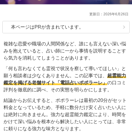
2026年6月26日
本ページはPRが含まれています。
複雑な恋愛や職場の人間関係など、誰にも言えない深い悩
みを抱えていると、占い師に一から事情を説明することす
ら気力を消耗してしまうことがあります。
「何も言わなくても霊視で状況を察して導いてほしい」と
願う相談者は少なくありません。この記事では、
超霊能力
鑑定を掲げる老舗サイト「電話占いポポラーレ」
の口コミ
評判を徹底的に調べ、その実態を明らかにします。
結論からお伝えすると、ポポラーレは最初の20分がセット
料金となっているため、手軽に数分だけ安く占いたい人に
は絶対に向きません。強力な超霊能力鑑定により、時間を
かけて深い悩みを根本から解決したい人にとっては、非常
に頼りになる強力な味方となります。