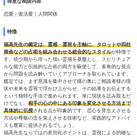
得意な相談内容
恋愛｜復活愛｜人間関係
特徴
福高先生の鑑定は、霊感・霊視を主軸に、タロットや四柱
推命などの占術を組み合わせる総合的なスタイル
が特徴で
す。幼少期から培った強い霊感を基盤とし、スピリチュア
ルな能力と伝統的な占術の両方を駆使して、多角的な視点
から問題を読み解いていくアプローチを取られています。
鑑定では、まず意識を集中させて瞳の奥にご相談者様の現
状や未来を霊視で浮かび上がらせ、その結果をお伝えする
という独特な手法で進められます。単に現状を読み取るだ
けでなく、
相手の心の中にある印象を変化させる方法まで
具体的に伝授
される点が印象的です。恋心を芽生えさせる
方法や尊敬の念を覚えさせる技術など、実践的なアドバイ
スも豊富に提供されるでしょう。
福高先生ならではの差別化ポイントは、霊視による的確な