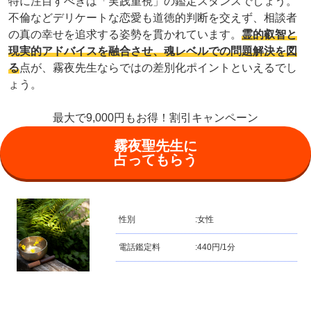
特に注目すべきは「実践重視」の鑑定スタンスでしょう。
不倫などデリケートな恋愛も道徳的判断を交えず、相談者
の真の幸せを追求する姿勢を貫かれています。
霊的叡智と
現実的アドバイスを融合させ、魂レベルでの問題解決を図
る
点が、霧夜先生ならではの差別化ポイントといえるでし
ょう。
最大で9,000円もお得！割引キャンペーン
霧夜聖先生に
占ってもらう
性別
:
女性
電話鑑定料
:
440円/1分