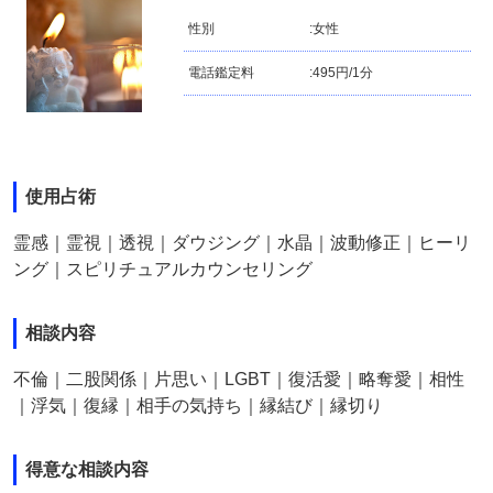
性別
:
女性
電話鑑定料
:
495円/1分
使用占術
霊感｜霊視｜透視｜ダウジング｜水晶｜波動修正｜ヒーリ
ング｜スピリチュアルカウンセリング
相談内容
不倫｜二股関係｜片思い｜LGBT｜復活愛｜略奪愛｜相性
｜浮気｜復縁｜相手の気持ち｜縁結び｜縁切り
得意な相談内容