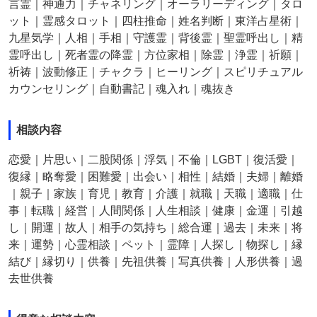
言霊｜神通力｜チャネリング｜オーラリーディング｜タロ
ット｜霊感タロット｜四柱推命｜姓名判断｜東洋占星術｜
九星気学｜人相｜手相｜守護霊｜背後霊｜聖霊呼出し｜精
霊呼出し｜死者霊の降霊｜方位家相｜除霊｜浄霊｜祈願｜
祈祷｜波動修正｜チャクラ｜ヒーリング｜スピリチュアル
カウンセリング｜自動書記｜魂入れ｜魂抜き
相談内容
恋愛｜片思い｜二股関係｜浮気｜不倫｜LGBT｜復活愛｜
復縁｜略奪愛｜困難愛｜出会い｜相性｜結婚｜夫婦｜離婚
｜親子｜家族｜育児｜教育｜介護｜就職｜天職｜適職｜仕
事｜転職｜経営｜人間関係｜人生相談｜健康｜金運｜引越
し｜開運｜故人｜相手の気持ち｜総合運｜過去｜未来｜将
来｜運勢｜心霊相談｜ペット｜霊障｜人探し｜物探し｜縁
結び｜縁切り｜供養｜先祖供養｜写真供養｜人形供養｜過
去世供養