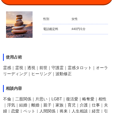
性別
:
女性
電話鑑定料
:
440円/1分
使用占術
霊感｜霊視｜透視｜前世｜守護霊｜霊感タロット｜オーラ
リーディング｜ヒーリング｜波動修正
相談内容
不倫｜二股関係｜片思い｜LGBT｜復活愛｜略奪愛｜相性
｜浮気｜結婚｜離婚｜親子｜家族｜育児｜介護｜仕事｜夫
婦｜恋愛｜ペット｜人間関係｜将来｜人生相談｜経営｜引