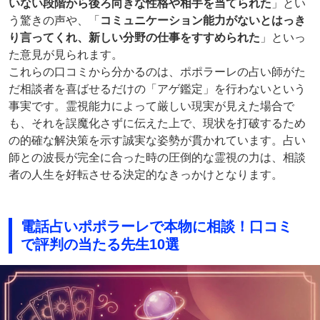
いない段階から後ろ向きな性格や相手を当てられた
」とい
う驚きの声や、「
コミュニケーション能力がないとはっき
り言ってくれ、新しい分野の仕事をすすめられた
」といっ
た意見が見られます。
これらの口コミから分かるのは、ポポラーレの占い師がた
だ相談者を喜ばせるだけの「アゲ鑑定」を行わないという
事実です。霊視能力によって厳しい現実が見えた場合で
も、それを誤魔化さずに伝えた上で、現状を打破するため
の的確な解決策を示す誠実な姿勢が貫かれています。占い
師との波長が完全に合った時の圧倒的な霊視の力は、相談
者の人生を好転させる決定的なきっかけとなります。
電話占いポポラーレで本物に相談！口コミ
で評判の当たる先生10選