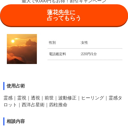
最大で9,000円もお得！割引キャンペーン
蓮花先生に
占ってもらう
性別
:
女性
電話鑑定料
:
220円/1分
使用占術
霊感｜霊視｜透視｜前世｜波動修正｜ヒーリング｜霊感タ
ロット｜西洋占星術｜四柱推命
相談内容