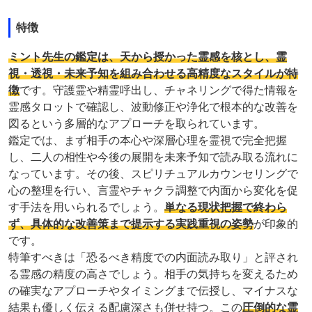
特徴
ミント先生の鑑定は、天から授かった霊感を核とし、霊
視・透視・未来予知を組み合わせる高精度なスタイルが特
徴
です。守護霊や精霊呼出し、チャネリングで得た情報を
霊感タロットで確認し、波動修正や浄化で根本的な改善を
図るという多層的なアプローチを取られています。
鑑定では、まず相手の本心や深層心理を霊視で完全把握
し、二人の相性や今後の展開を未来予知で読み取る流れに
なっています。その後、スピリチュアルカウンセリングで
心の整理を行い、言霊やチャクラ調整で内面から変化を促
す手法を用いられるでしょう。
単なる現状把握で終わら
ず、具体的な改善策まで提示する実践重視の姿勢
が印象的
です。
特筆すべきは「恐るべき精度での内面読み取り」と評され
る霊感の精度の高さでしょう。相手の気持ちを変えるため
の確実なアプローチやタイミングまで伝授し、マイナスな
結果も優しく伝える配慮深さも併せ持つ。この
圧倒的な霊