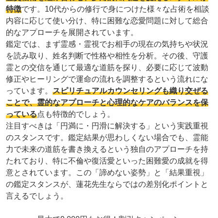
特徴
です。10代からの修行で身につけた様々な占術を相談
内容に応じて使い分け、特に困難な恋愛問題に対して総合
的なアプローチを展開されています。
鑑定では、まず霊感・霊視でお相手の現在の気持ちや状況
を読み取り、姓名判断で性格や相性を分析。その後、守護
霊との交信を通じて最適な道筋を探り、必要に応じて波動
修正やヒーリングで運命の流れを調整するという流れにな
っています。
スピリチュアルカウンセリングも織り交ぜる
ことで、霊的なアプローチと心理的なケアのバランスを保
っている
点も特徴的でしょう。
注目すべきは「円満に・円滑に解決する」という実践重視
のスタンスです。鑑定結果が思わしくない場合でも、霊能
力で未来の道筋を書き換えるという独自のアプローチを持
たれており、特に不倫や復活愛といった困難愛の成就を得
意とされています。この「諦めない姿勢」と「結果重視」
の鑑定スタンスが、蓮花先生ならではの差別化ポイントと
言えるでしょう。