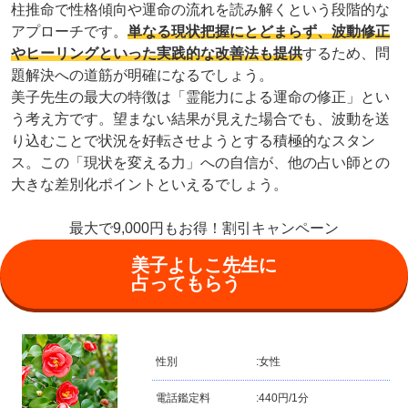
柱推命で性格傾向や運命の流れを読み解くという段階的な
アプローチです。
単なる現状把握にとどまらず、波動修正
やヒーリングといった実践的な改善法も提供
するため、問
題解決への道筋が明確になるでしょう。
美子先生の最大の特徴は「霊能力による運命の修正」とい
う考え方です。望まない結果が見えた場合でも、波動を送
り込むことで状況を好転させようとする積極的なスタン
ス。この「現状を変える力」への自信が、他の占い師との
大きな差別化ポイントといえるでしょう。
最大で9,000円もお得！割引キャンペーン
美子よしこ先生に
占ってもらう
性別
:
女性
電話鑑定料
:
440円/1分