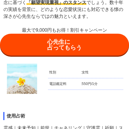
念に基づく
「願望実現重視」のスタンス
でしょう。数十年
の実績を背景に、どのような恋愛状況にも対応できる懐の
深さが心先生ならではの魅力といえます。
最大で9,000円もお得！割引キャンペーン
心先生に
占ってもらう
性別
:
女性
電話鑑定料
:
550円/1分
使用占術
霊感｜未来予知｜前世｜チャネリング｜守護霊｜祈願｜ス