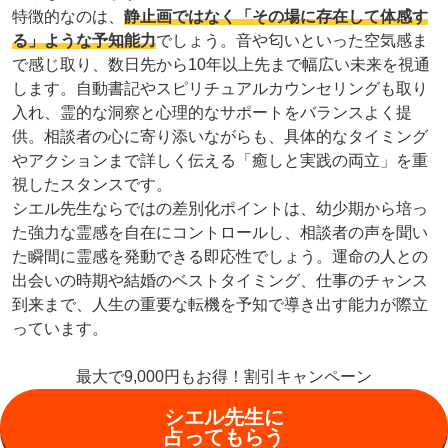
特徴的なのは、
静止画ではなく「その場に存在して体感す
る」ような予知能力
でしょう。音や匂いといった空気感ま
で感じ取り、数日先から10年以上先まで幅広い未来を視通
します。自動書記やスピリチュアルカウンセリングも取り
入れ、霊的な洞察と心理的なサポートをバランスよく提
供。相談者の心に寄り添いながらも、具体的なタイミング
やアクションまで詳しく伝える「癒しと実践の両立」を重
視したスタンスです。
シエル先生ならではの差別化ポイントは、幼少期から培っ
た強力な霊感を自在にコントロールし、相談者の声を聞い
た瞬間に霊感を発動できる即応性でしょう。運命の人との
出会いの時期や結婚のベストタイミング、仕事のチャンス
到来まで、人生の重要な転機を予知で導き出す能力が際立
っています。
最大で9,000円もお得！割引キャンペーン
シエル先生に
占ってもらう