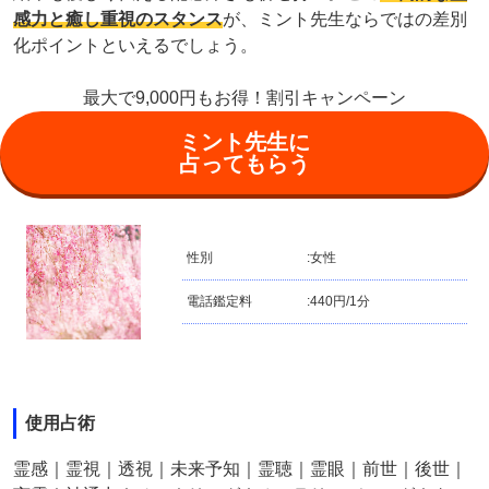
感力と癒し重視のスタンス
が、ミント先生ならではの差別
化ポイントといえるでしょう。
最大で9,000円もお得！割引キャンペーン
ミント先生に
占ってもらう
性別
:
女性
電話鑑定料
:
440円/1分
使用占術
霊感｜霊視｜透視｜未来予知｜霊聴｜霊眼｜前世｜後世｜