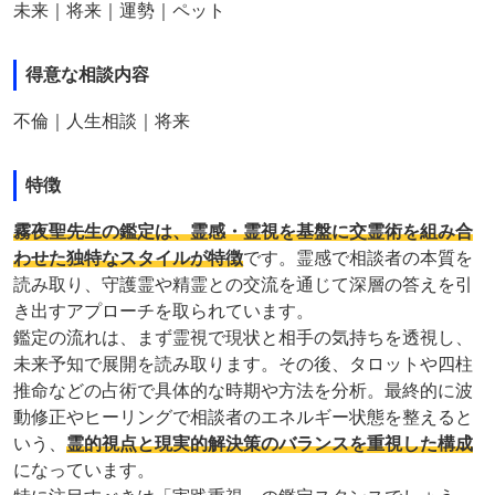
未来｜将来｜運勢｜ペット
得意な相談内容
不倫｜人生相談｜将来
特徴
霧夜聖先生の鑑定は、霊感・霊視を基盤に交霊術を組み合
わせた独特なスタイルが特徴
です。霊感で相談者の本質を
読み取り、守護霊や精霊との交流を通じて深層の答えを引
き出すアプローチを取られています。
鑑定の流れは、まず霊視で現状と相手の気持ちを透視し、
未来予知で展開を読み取ります。その後、タロットや四柱
推命などの占術で具体的な時期や方法を分析。最終的に波
動修正やヒーリングで相談者のエネルギー状態を整えると
いう、
霊的視点と現実的解決策のバランスを重視した構成
になっています。