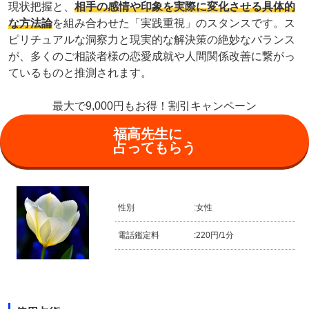
現状把握と、
相手の感情や印象を実際に変化させる具体的
な方法論
を組み合わせた「実践重視」のスタンスです。ス
ピリチュアルな洞察力と現実的な解決策の絶妙なバランス
が、多くのご相談者様の恋愛成就や人間関係改善に繋がっ
ているものと推測されます。
最大で9,000円もお得！割引キャンペーン
福高先生に
占ってもらう
性別
:
女性
電話鑑定料
:
220円/1分