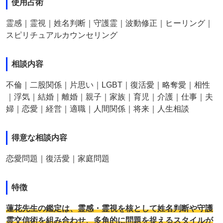
使用占術
霊感｜霊視｜姓名判断｜守護霊｜波動修正｜ヒーリング｜
スピリチュアルカウンセリング
相談内容
不倫｜二股関係｜片思い｜LGBT｜復活愛｜略奪愛｜相性
｜浮気｜結婚｜離婚｜親子｜家族｜育児｜介護｜仕事｜夫
婦｜恋愛｜経営｜適職｜人間関係｜将来｜人生相談
得意な相談内容
恋愛問題｜復活愛｜家庭問題
特徴
蓮花先生の鑑定は、霊感・霊視を核として姓名判断や守護
霊交信術を組み合わせ、多角的に問題を捉えるスタイルが