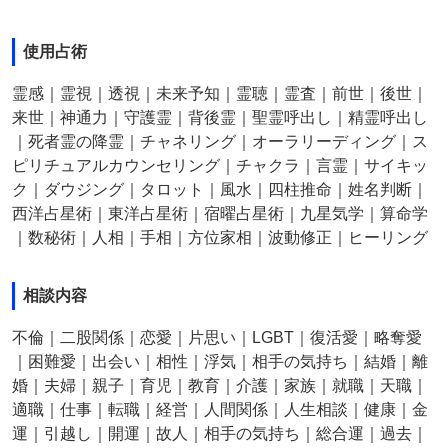
使用占術
霊感｜霊視｜透視｜未来予知｜霊聴｜霊査｜前世｜後世｜
来世｜神通力｜守護霊｜背後霊｜聖霊呼出し｜精霊呼出し
｜死者霊の降霊｜チャネリング｜オーラリーディング｜ス
ピリチュアルカウンセリング｜チャクラ｜言霊｜サイキッ
ク｜ダウジング｜タロット｜風水｜四柱推命｜姓名判断｜
西洋占星術｜東洋占星術｜宿曜占星術｜九星気学｜算命学
｜数秘術｜人相｜手相｜方位家相｜波動修正｜ヒーリング
相談内容
不倫｜二股関係｜恋愛｜片思い｜LGBT｜復活愛｜略奪愛
｜困難愛｜出会い｜相性｜浮気｜相手の気持ち｜結婚｜離
婚｜夫婦｜親子｜育児｜教育｜介護｜家族｜就職｜天職｜
適職｜仕事｜転職｜経営｜人間関係｜人生相談｜健康｜金
運｜引越し｜開運｜故人｜相手の気持ち｜総合運｜過去｜