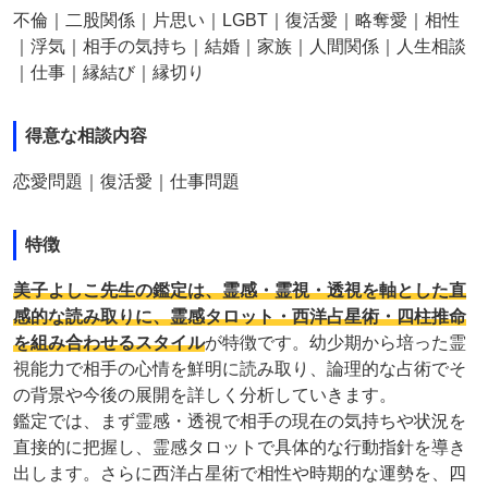
不倫｜二股関係｜片思い｜LGBT｜復活愛｜略奪愛｜相性
｜浮気｜相手の気持ち｜結婚｜家族｜人間関係｜人生相談
｜仕事｜縁結び｜縁切り
得意な相談内容
恋愛問題｜復活愛｜仕事問題
特徴
美子よしこ先生の鑑定は、霊感・霊視・透視を軸とした直
感的な読み取りに、霊感タロット・西洋占星術・四柱推命
を組み合わせるスタイル
が特徴です。幼少期から培った霊
視能力で相手の心情を鮮明に読み取り、論理的な占術でそ
の背景や今後の展開を詳しく分析していきます。
鑑定では、まず霊感・透視で相手の現在の気持ちや状況を
直接的に把握し、霊感タロットで具体的な行動指針を導き
出します。さらに西洋占星術で相性や時期的な運勢を、四