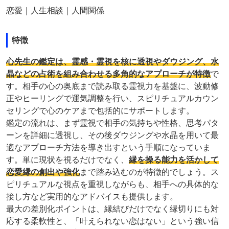
恋愛｜人生相談｜人間関係
特徴
心先生の鑑定は、霊感・霊視を核に透視やダウジング、水
晶などの占術を組み合わせる多角的なアプローチが特徴
で
す。相手の心の奥底まで読み取る霊視力を基盤に、波動修
正やヒーリングで運気調整を行い、スピリチュアルカウン
セリングで心のケアまで包括的にサポートします。
鑑定の流れは、まず霊視で相手の気持ちや性格、思考パタ
ーンを詳細に透視し、その後ダウジングや水晶を用いて最
適なアプローチ方法を導き出すという手順になっていま
す。単に現状を視るだけでなく、
縁を操る能力を活かして
恋愛縁の創出や強化
まで踏み込むのが特徴的でしょう。ス
ピリチュアルな視点を重視しながらも、相手への具体的な
接し方など実用的なアドバイスも提供します。
最大の差別化ポイントは、縁結びだけでなく縁切りにも対
応する柔軟性と、「叶えられない恋はない」という強い信