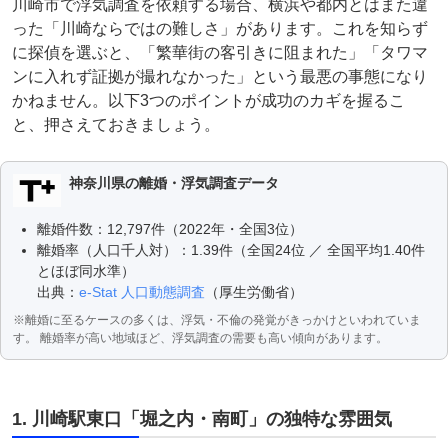
川崎市で浮気調査を依頼する場合、横浜や都内とはまた違
った「川崎ならではの難しさ」があります。これを知らず
に探偵を選ぶと、「繁華街の客引きに阻まれた」「タワマ
ンに入れず証拠が撮れなかった」という最悪の事態になり
かねません。以下3つのポイントが成功のカギを握るこ
と、押さえておきましょう。
神奈川県の離婚・浮気調査データ
離婚件数：12,797件（2022年・全国3位）
離婚率（人口千人対）：1.39件（全国24位 ／ 全国平均1.40件
とほぼ同水準）
出典：
e-Stat 人口動態調査
（厚生労働省）
※離婚に至るケースの多くは、浮気・不倫の発覚がきっかけといわれていま
す。 離婚率が高い地域ほど、浮気調査の需要も高い傾向があります。
1. 川崎駅東口「堀之内・南町」の独特な雰囲気