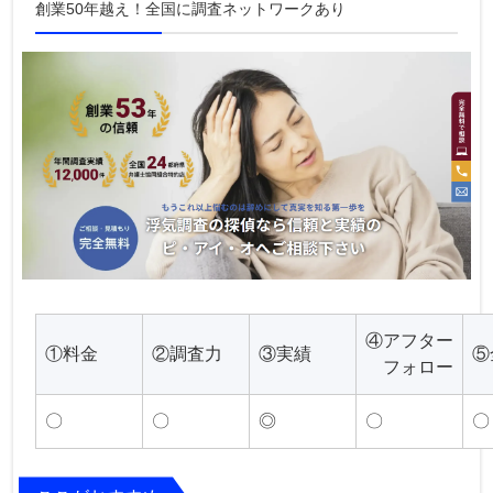
創業50年越え！全国に調査ネットワークあり
④アフター
①料金
②調査力
③実績
⑤
フォロー
〇
〇
◎
〇
〇