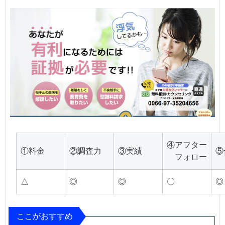
④アフター
①料金
②調査力
③実績
⑤
フォロー
△
◎
◎
〇
◎
ここがおすすめ