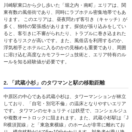
川崎駅東口から少し歩いた「堀之内・南町」エリアは、関
東有数の風俗街であり、同時にラブホテル密集地帯でもあ
ります。 このエリアは、昼夜問わず客引き（キャッチ）が
多く、独特の緊張感があります。探偵が張り込みをしてい
ると、客引きに不審がられたり、トラブルに巻き込まれた
りするリスクが高いです。また、風俗店を利用するのか、
浮気相手とホテルに入るのかの見極めも重要であり、周囲
に溶け込む高度なカモフラージュ技術と、エリア特有のル
ールを知る経験値が必要です。
2. 「武蔵小杉」のタワマンと駅の移動距離
中原区の中心である武蔵小杉は、タワーマンションが林立
しており、「自宅・別宅不倫」の温床となりやすいエリア
です。 タワマンのセキュリティは鉄壁で、コンシェルジュ
や複数オートロックに阻まれます。また、武蔵小杉駅は「J
R横須賀線」と「東急東横線」のホームが非常に離れてお
り、構内移動だけで5〜10分かかります。対象者が乗り換