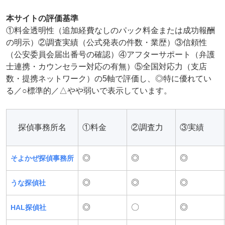
本サイトの評価基準
①料金透明性（追加経費なしのパック料金または成功報酬
の明示）②調査実績（公式発表の件数・業歴）③信頼性
（公安委員会届出番号の確認）④アフターサポート（弁護
士連携・カウンセラー対応の有無）⑤全国対応力（支店
数・提携ネットワーク）の5軸で評価し、◎特に優れてい
る／○標準的／△やや弱いで表示しています。
探偵事務所名
①料金
②調査力
③実績
◎
◎
◎
そよかぜ探偵事務所
◎
◎
◎
うな探偵社
◎
〇
◎
HAL探偵社