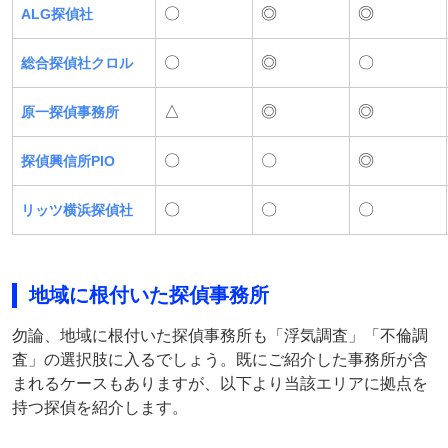
〇
◎
◎
ALG探偵社
〇
◎
〇
総合探偵社クロル
△
◎
◎
原一探偵事務所
〇
〇
◎
探偵興信所PIO
〇
〇
〇
リッツ横浜探偵社
地域に根付いた探偵事務所
勿論、地域に根付いた探偵事務所も「浮気調査」「不倫調
査」の選択肢に入るでしょう。既にご紹介した事務所が含
まれるケースもありますが、以下より当該エリアに拠点を
持つ探偵を紹介します。