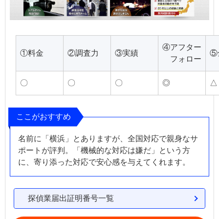
④アフター
①料金
②調査力
③実績
⑤
フォロー
〇
〇
〇
◎
△
ここがおすすめ
名前に「横浜」とありますが、全国対応で親身なサ
ポートが評判。「機械的な対応は嫌だ」という方
に、寄り添った対応で安心感を与えてくれます。
探偵業届出証明番号一覧