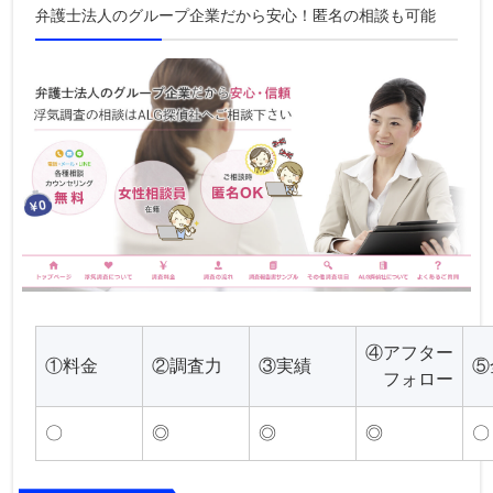
弁護士法人のグループ企業だから安心！匿名の相談も可能
④アフター
①料金
②調査力
③実績
⑤
フォロー
〇
◎
◎
◎
〇