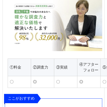
④アフター
①料金
②調査力
③実績
⑤
フォロー
〇
◎
〇
◎
〇
ここがおすすめ