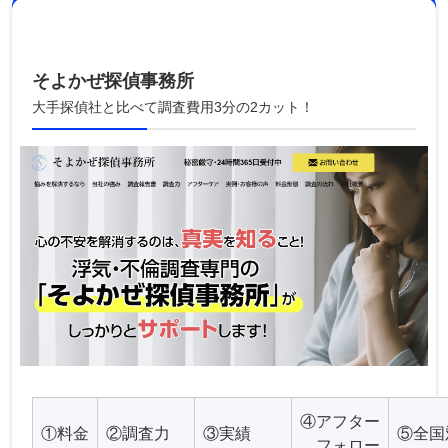
そよかぜ探偵事務所
大手探偵社と比べて調査費用3分の2カット！
④アフター
①料金
②調査力
③実績
⑤全国
フォロー