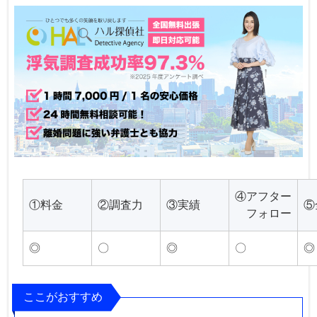
④アフター
①料金
②調査力
③実績
⑤
フォロー
◎
〇
◎
〇
◎
ここがおすすめ