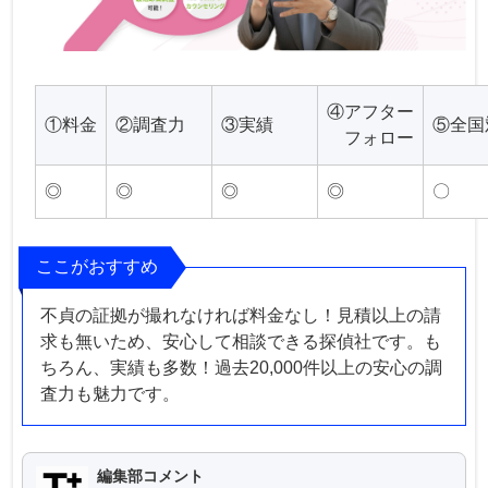
④アフター
①料金
②調査力
③実績
⑤全国
フォロー
◎
◎
◎
◎
〇
ここがおすすめ
不貞の証拠が撮れなければ料金なし！見積以上の請
求も無いため、安心して相談できる探偵社です。も
ちろん、実績も多数！過去20,000件以上の安心の調
査力も魅力です。
編集部コメント