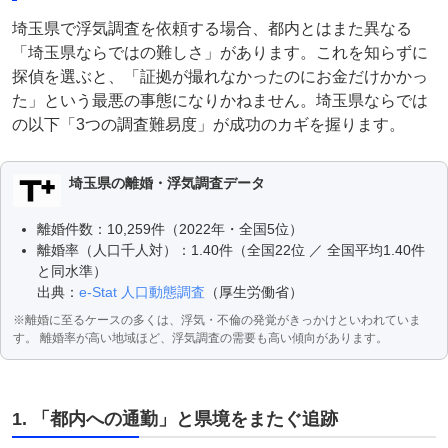
埼玉県で浮気調査を依頼する場合、都内とはまた異なる
「埼玉県ならではの難しさ」があります。これを知らずに
探偵を選ぶと、「証拠が撮れなかったのにお金だけかかっ
た」という最悪の事態になりかねません。埼玉県ならでは
の以下「3つの調査難易度」が成功のカギを握ります。
埼玉県の離婚・浮気調査データ
離婚件数：10,259件（2022年・全国5位）
離婚率（人口千人対）：1.40件（全国22位 ／ 全国平均1.40件
と同水準）
出典：
e-Stat 人口動態調査
（厚生労働省）
※離婚に至るケースの多くは、浮気・不倫の発覚がきっかけといわれていま
す。 離婚率が高い地域ほど、浮気調査の需要も高い傾向があります。
1. 「都内への通勤」と県境をまたぐ追跡