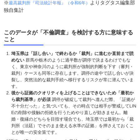
※
よりタグタス編集部
最高裁判所『司法統計年報』（令和6年）
独自集計
このデータが「不倫調査」を検討する方に意味する
こと
埼玉県は「話し合い」で終わるか「裁判」に進むか直前まで読
めない
群馬や栃木のように過半数が調停で決まるわけでもな
く、東京や神奈川のように裁判所が強制的判断を下す（審判・
裁判）ケースも同等に存在します。調停の途中で話し合いが決
裂し、突然法的な裁判手続へ移行するリスクが常に潜んでいま
す。
後から証拠のクオリティを上げることはできないため「最初か
ら裁判基準」が必須
調停が破綻して裁判へ進んだ際、「証拠が
不十分だった」と気づいても、その時点では相手が警戒してLIN
Eの削除や接触の拒絶を行うためやり直しが効きません。離
婚・復縁のどちらを目指す場合でも、埼玉県では最初から「裁
判所（法廷）でそのまま使える水準の証拠」を押さえておくこ
とが唯一の安全策です。