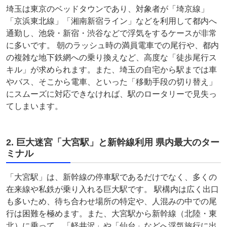
埼玉は東京のベッドタウンであり、対象者が「埼京線」
「京浜東北線」「湘南新宿ライン」などを利用して都内へ
通勤し、池袋・新宿・渋谷などで浮気をするケースが非常
に多いです。 朝のラッシュ時の満員電車での尾行や、都内
の複雑な地下鉄網への乗り換えなど、高度な「徒歩尾行ス
キル」が求められます。また、埼玉の自宅から駅までは車
やバス、そこから電車、といった「移動手段の切り替え」
にスムーズに対応できなければ、駅のロータリーで見失っ
てしまいます。
2. 巨大迷宮「大宮駅」と新幹線利用 県内最大のター
ミナル
「大宮駅」は、新幹線の停車駅であるだけでなく、多くの
在来線や私鉄が乗り入れる巨大駅です。 駅構内は広く出口
も多いため、待ち合わせ場所の特定や、人混みの中での尾
行は困難を極めます。また、大宮駅から新幹線（北陸・東
北）に乗って、「軽井沢」や「仙台」などへ浮気旅行に出