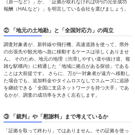
（原一など）」か、「証拠が取れなければ0円の完全成功
報酬（HALなど）」を明言している会社を選びましょう。
② 「地元の土地勘」と「全国対応力」の両立
調査対象者が、新幹線や飛行機、高速道路を使って、県外
の出張先や観光地へ急に移動するケースは珍しくありませ
ん。 そのため、地元の地理（渋滞しやすい道や抜け道、複
雑な駅構内）に精通した「地域に拠点がある探偵」である
ことは大前提です。 さらに、万が一対象者が遠方へ移動し
た場合でも、追加料金やタイムロスなしでスムーズに追跡
を継続できる「全国に支店ネットワークを持つ大手」であ
るかが、調査の成功率を大きく左右します。
③ 「裁判」や「慰謝料」まで考えているか
「証拠を取って終わり」ではありません。その証拠を使っ