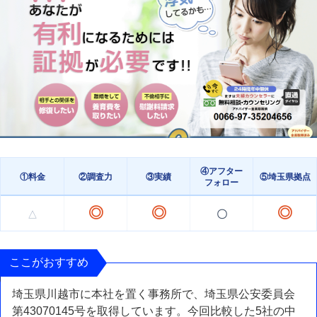
④アフター
①料金
②調査力
③実績
⑤埼玉県拠点
フォロー
◎
◎
◎
〇
△
ここがおすすめ
埼玉県川越市に本社を置く事務所で、埼玉県公安委員会
第43070145号を取得しています。今回比較した5社の中