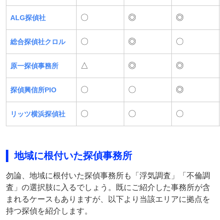
〇
◎
◎
ALG探偵社
〇
◎
〇
総合探偵社クロル
△
◎
◎
原一探偵事務所
〇
〇
◎
探偵興信所PIO
〇
〇
〇
リッツ横浜探偵社
地域に根付いた探偵事務所
勿論、地域に根付いた探偵事務所も「浮気調査」「不倫調
査」の選択肢に入るでしょう。既にご紹介した事務所が含
まれるケースもありますが、以下より当該エリアに拠点を
持つ探偵を紹介します。