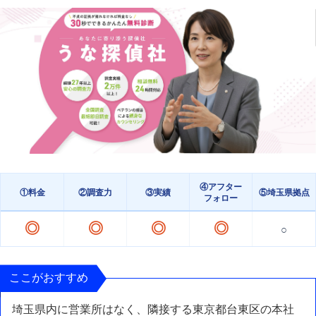
④アフター
①料金
②調査力
③実績
⑤埼玉県拠点
フォロー
◎
◎
◎
◎
○
ここがおすすめ
埼玉県内に営業所はなく、隣接する東京都台東区の本社