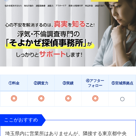
④アフター
①料金
②調査力
③実績
⑤宮城県拠点
フォロー
◎
◎
◎
◎
〇
ここがおすすめ
埼玉県内に営業所はありませんが、隣接する東京都中央