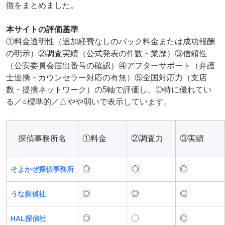
徴をまとめました。
本サイトの評価基準
①料金透明性（追加経費なしのパック料金または成功報酬
の明示）②調査実績（公式発表の件数・業歴）③信頼性
（公安委員会届出番号の確認）④アフターサポート（弁護
士連携・カウンセラー対応の有無）⑤全国対応力（支店
数・提携ネットワーク）の5軸で評価し、◎特に優れてい
る／○標準的／△やや弱いで表示しています。
探偵事務所名
①料金
②調査力
③実績
◎
◎
◎
そよかぜ探偵事務所
◎
◎
◎
うな探偵社
◎
〇
◎
HAL探偵社