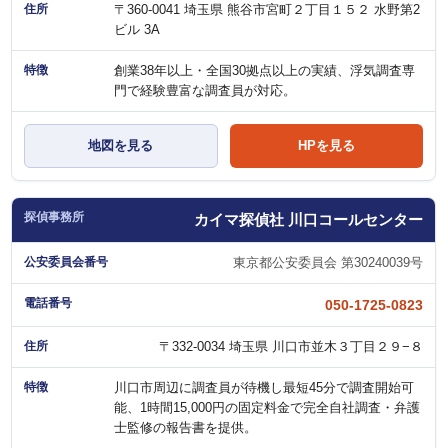
〒360-0041 埼玉県 熊谷市宮町２丁目１５２ 水野第2
ビル 3A
創業38年以上・全国30拠点以上の実績、浮気調査専
門で経験豊富な調査員が対応。
地図を見る
HPを見る
カイマ探偵社 川口コールセンター
東京都公安委員会 第30240039号
050-1725-0823
〒332-0034 埼玉県 川口市並木３丁目２９−８
川口市周辺に調査員が待機し最短45分で調査開始可
能、1時間15,000円の固定料金で完全自社調査・弁護
士監修の報告書を提供。