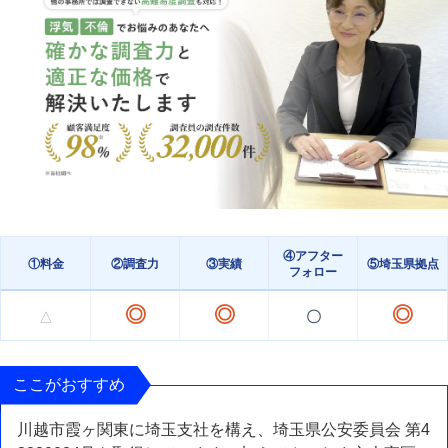
④アフター
①料金
②調査力
③実績
⑤埼玉県拠点
フォロー
◎
◎
◎
〇
△
ここがおすすめ
川越市霞ヶ関東に埼玉支社を構え、埼玉県公安委員会 第4