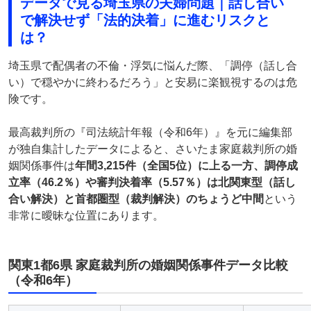
データで見る埼玉県の夫婦問題｜話し合い
で解決せず「法的決着」に進むリスクと
は？
埼玉県で配偶者の不倫・浮気に悩んだ際、「調停（話し合
い）で穏やかに終わるだろう」と安易に楽観視するのは危
険です。
最高裁判所の『司法統計年報（令和6年）』を元に編集部
が独自集計したデータによると、さいたま家庭裁判所の婚
姻関係事件は
年間3,215件（全国5位）に上る一方、調停成
立率（46.2％）や審判決着率（5.57％）は北関東型（話し
合い解決）と首都圏型（裁判解決）のちょうど中間
という
非常に曖昧な位置にあります。
関東1都6県 家庭裁判所の婚姻関係事件データ比較
（令和6年）