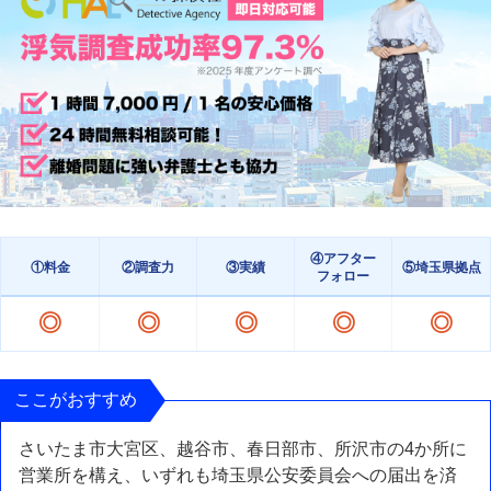
④アフター
①料金
②調査力
③実績
⑤埼玉県拠点
フォロー
◎
◎
◎
◎
◎
ここがおすすめ
さいたま市大宮区、越谷市、春日部市、所沢市の4か所に
営業所を構え、いずれも埼玉県公安委員会への届出を済