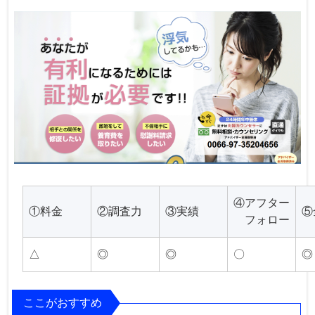
④アフター
①料金
②調査力
③実績
⑤
フォロー
△
◎
◎
〇
◎
ここがおすすめ