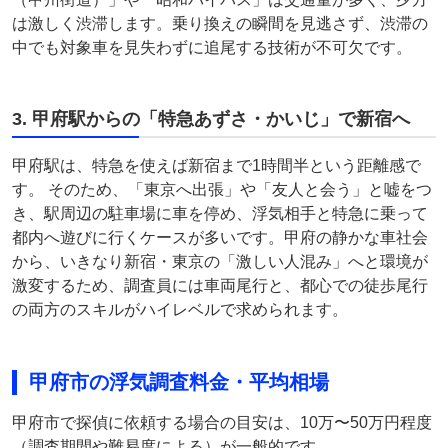
は激しく渋滞します。乗り換えの瞬間を見逃さず、渋滞の
中でも対象車を見失わずに追尾する技術が不可欠です。
3. 甲府駅からの「特急あずさ・かいじ」で新宿へ
甲府駅は、特急を使えば新宿まで1時間半という距離感で
す。 そのため、「東京へ出張」や「友人と会う」と嘘をつ
き、駅周辺の駐車場に車を停め、浮気相手と特急に乗って
都内へ遊びに行くケースが多いです。甲府の静かな車社会
から、いきなり新宿・東京の「激しい人混み」へと環境が
激変するため、調査員には車両尾行と、都心での徒歩尾行
の両方のスキルがハイレベルで求められます。
甲府市の浮気調査料金・平均相場
甲府市で探偵に依頼する場合の目安は、10万〜50万円程度
（調査期間や難易度による）が一般的です。