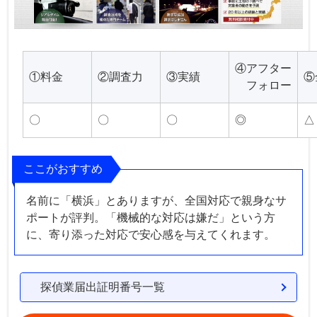
④アフター
①料金
②調査力
③実績
⑤
フォロー
〇
〇
〇
◎
△
ここがおすすめ
名前に「横浜」とありますが、全国対応で親身なサ
ポートが評判。「機械的な対応は嫌だ」という方
に、寄り添った対応で安心感を与えてくれます。
探偵業届出証明番号一覧