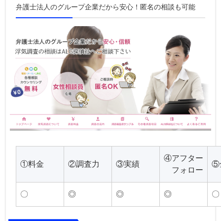
弁護士法人のグループ企業だから安心！匿名の相談も可能
④アフター
①料金
②調査力
③実績
⑤
フォロー
〇
◎
◎
◎
〇