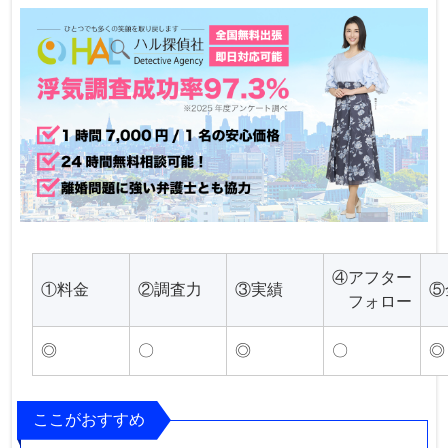
④アフター
①料金
②調査力
③実績
⑤
フォロー
◎
〇
◎
〇
◎
ここがおすすめ