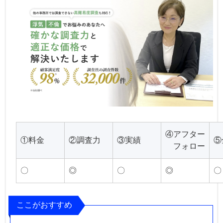
④アフター
①料金
②調査力
③実績
⑤
フォロー
〇
◎
〇
◎
〇
ここがおすすめ