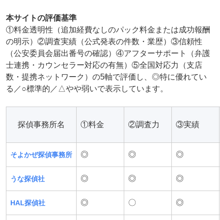
本サイトの評価基準
①料金透明性（追加経費なしのパック料金または成功報酬
の明示）②調査実績（公式発表の件数・業歴）③信頼性
（公安委員会届出番号の確認）④アフターサポート（弁護
士連携・カウンセラー対応の有無）⑤全国対応力（支店
数・提携ネットワーク）の5軸で評価し、◎特に優れてい
る／○標準的／△やや弱いで表示しています。
探偵事務所名
①料金
②調査力
③実績
◎
◎
◎
そよかぜ探偵事務所
◎
◎
◎
うな探偵社
◎
〇
◎
HAL探偵社