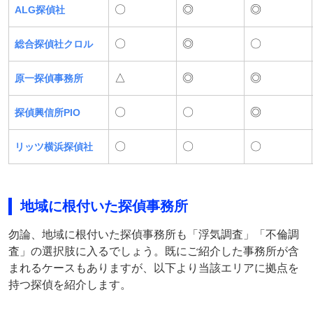
〇
◎
◎
ALG探偵社
〇
◎
〇
総合探偵社クロル
△
◎
◎
原一探偵事務所
〇
〇
◎
探偵興信所PIO
〇
〇
〇
リッツ横浜探偵社
地域に根付いた探偵事務所
勿論、地域に根付いた探偵事務所も「浮気調査」「不倫調
査」の選択肢に入るでしょう。既にご紹介した事務所が含
まれるケースもありますが、以下より当該エリアに拠点を
持つ探偵を紹介します。