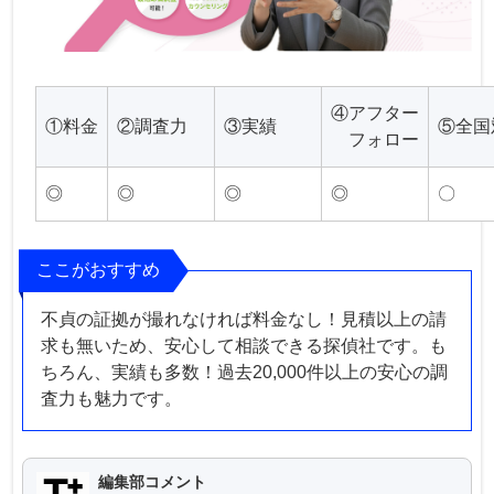
④アフター
①料金
②調査力
③実績
⑤全国
フォロー
◎
◎
◎
◎
〇
ここがおすすめ
不貞の証拠が撮れなければ料金なし！見積以上の請
求も無いため、安心して相談できる探偵社です。も
ちろん、実績も多数！過去20,000件以上の安心の調
査力も魅力です。
編集部コメント