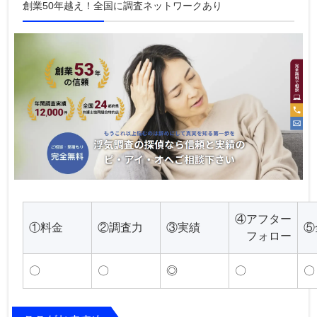
創業50年越え！全国に調査ネットワークあり
④アフター
①料金
②調査力
③実績
⑤
フォロー
〇
〇
◎
〇
〇