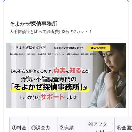
そよかぜ探偵事務所
大手探偵社と比べて調査費用3分の2カット！
④アフター
①料金
②調査力
③実績
⑤全国
フォロー