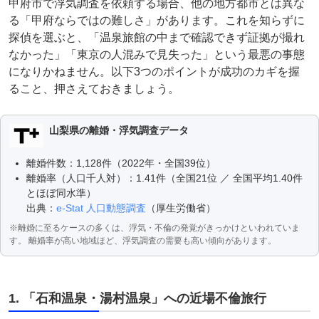
甲府市で浮気調査を依頼する場合、他の地方都市とは異な
る「甲府ならではの難しさ」があります。これを知らずに
探偵を選ぶと、「温泉旅館の中まで確認できず証拠が撮れ
なかった」「東京の人混みで見失った」という最悪の事態
になりかねません。以下3つのポイントが成功のカギを握
ること、押さえておきましょう。
山梨県の離婚・浮気調査データ
離婚件数：1,128件（2022年・全国39位）
離婚率（人口千人対）：1.41件（全国21位 ／ 全国平均1.40件
とほぼ同水準）
出典：
e-Stat 人口動態調査
（厚生労働省）
※離婚に至るケースの多くは、浮気・不倫の発覚がきっかけといわれていま
す。 離婚率が高い地域ほど、浮気調査の需要も高い傾向があります。
1. 「石和温泉・湯村温泉」への近場不倫旅行