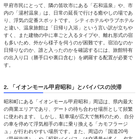
甲府市民にとって、隣の笛吹市にある「石和温泉」や、市
内の「湯村温泉」は、日常の延長で行ける癒やしの場であ
り、浮気の定番スポットです。 シティホテルやラブホテル
と違い、温泉旅館は「日帰り入浴」という言い訳が立ちや
すく、また建物の中に車ごと入るタイプや、離れ形式の宿
も多いため、外から様子を伺うのが困難です。宿泊なのか
日帰りなのか、誰と入ったのかを確認するには、旅館特有
の出入り口（勝手口や裏口含む）を網羅する配置が必要で
す。
2. 「イオンモール甲府昭和」とバイパスの渋滞
昭和町にある「イオンモール甲府昭和」周辺は、県内最大
の商業エリアであり、デートの待ち合わせ場所として頻繁
に使われます。 しかし、駐車場が広大で無料のため、自分
の車を停めて浮気相手の車に乗り換える「カモフラージ
ュ」が行われやすい場所です。また、周辺の「国道20号
（甲州街道）」や「昭和バイパス」は交通量が多く、夕方