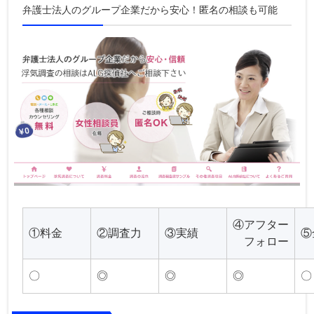
弁護士法人のグループ企業だから安心！匿名の相談も可能
④アフター
①料金
②調査力
③実績
⑤
フォロー
〇
◎
◎
◎
〇