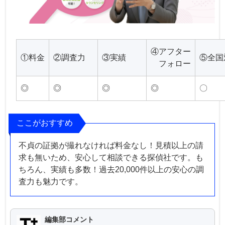
④アフター
①料金
②調査力
③実績
⑤全国
フォロー
◎
◎
◎
◎
〇
ここがおすすめ
不貞の証拠が撮れなければ料金なし！見積以上の請
求も無いため、安心して相談できる探偵社です。も
ちろん、実績も多数！過去20,000件以上の安心の調
査力も魅力です。
編集部コメント