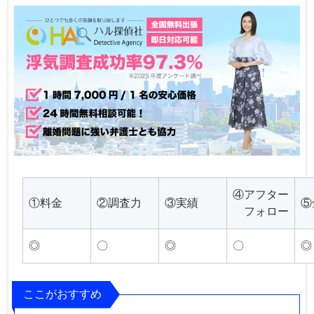
④アフター
①料金
②調査力
③実績
⑤
フォロー
◎
〇
◎
〇
◎
ここがおすすめ