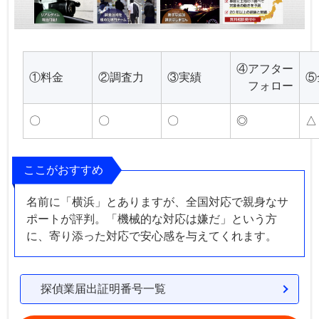
④アフター
①料金
②調査力
③実績
⑤
フォロー
〇
〇
〇
◎
△
ここがおすすめ
名前に「横浜」とありますが、全国対応で親身なサ
ポートが評判。「機械的な対応は嫌だ」という方
に、寄り添った対応で安心感を与えてくれます。
探偵業届出証明番号一覧