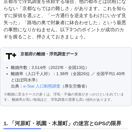
京都市で浮気調査を依頼する場合、他の都市とは比較にな
らない「京都ならではの難しさ」があります。これを知ら
ずに探偵を選ぶと、「一方通行を逆走するわけにいかず見
失った」「路地の奥で対象者に鉢合わせした」という最悪
の事態になりかねません。以下3つのポイントが成功のカ
ギを握ること、押さえておきましょう。
京都府の離婚・浮気調査データ
離婚件数：3,514件（2022年・全国13位）
離婚率（人口千人対）：1.38件（全国26位 ／ 全国平均1.40件
とほぼ同水準）
出典：
e-Stat 人口動態調査
（厚生労働省）
※離婚に至るケースの多くは、浮気・不倫の発覚がきっかけといわれていま
す。 離婚率が高い地域ほど、浮気調査の需要も高い傾向があります。
1. 「河原町・祇園・木屋町」の迷宮とGPSの限界