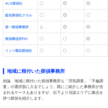
〇
◎
◎
ALG探偵社
〇
◎
〇
総合探偵社クロル
△
◎
◎
原一探偵事務所
〇
〇
◎
探偵興信所PIO
〇
〇
〇
リッツ横浜探偵社
地域に根付いた探偵事務所
勿論、地域に根付いた探偵事務所も「浮気調査」「不倫調
査」の選択肢に入るでしょう。既にご紹介した事務所が含
まれるケースもありますが、以下より当該エリアに拠点を
持つ探偵を紹介します。