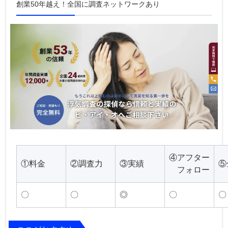
創業50年越え！全国に調査ネットワークあり
④アフター
①料金
②調査力
③実績
⑤
フォロー
〇
〇
◎
〇
〇