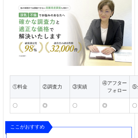
④アフター
①料金
②調査力
③実績
⑤
フォロー
〇
◎
〇
◎
〇
ここがおすすめ