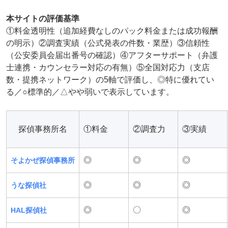
本サイトの評価基準
①料金透明性（追加経費なしのパック料金または成功報酬
の明示）②調査実績（公式発表の件数・業歴）③信頼性
（公安委員会届出番号の確認）④アフターサポート（弁護
士連携・カウンセラー対応の有無）⑤全国対応力（支店
数・提携ネットワーク）の5軸で評価し、◎特に優れてい
る／○標準的／△やや弱いで表示しています。
探偵事務所名
①料金
②調査力
③実績
◎
◎
◎
そよかぜ探偵事務所
◎
◎
◎
うな探偵社
◎
〇
◎
HAL探偵社