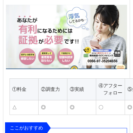
④アフター
①料金
②調査力
③実績
⑤
フォロー
△
◎
◎
〇
◎
ここがおすすめ