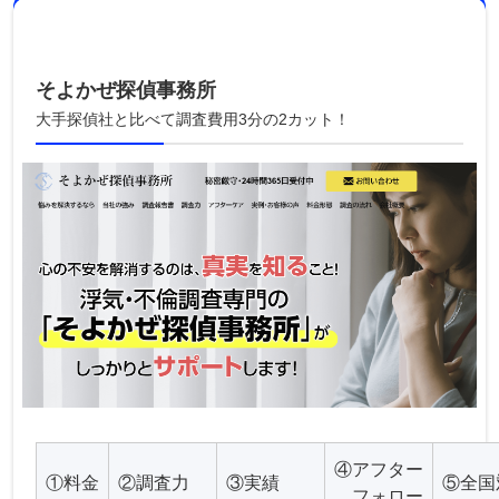
そよかぜ探偵事務所
大手探偵社と比べて調査費用3分の2カット！
④アフター
①料金
②調査力
③実績
⑤全国
フォロー