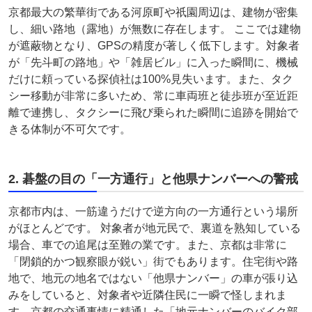
京都最大の繁華街である河原町や祇園周辺は、建物が密集
し、細い路地（露地）が無数に存在します。 ここでは建物
が遮蔽物となり、GPSの精度が著しく低下します。対象者
が「先斗町の路地」や「雑居ビル」に入った瞬間に、機械
だけに頼っている探偵社は100%見失います。また、タク
シー移動が非常に多いため、常に車両班と徒歩班が至近距
離で連携し、タクシーに飛び乗られた瞬間に追跡を開始で
きる体制が不可欠です。
2. 碁盤の目の「一方通行」と他県ナンバーへの警戒
京都市内は、一筋違うだけで逆方向の一方通行という場所
がほとんどです。 対象者が地元民で、裏道を熟知している
場合、車での追尾は至難の業です。また、京都は非常に
「閉鎖的かつ観察眼が鋭い」街でもあります。住宅街や路
地で、地元の地名ではない「他県ナンバー」の車が張り込
みをしていると、対象者や近隣住民に一瞬で怪しまれま
す。京都の交通事情に精通した「地元ナンバーのバイク部