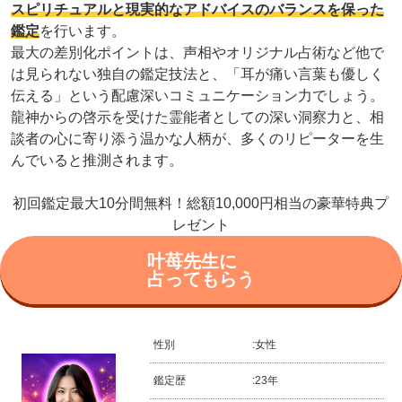
スピリチュアルと現実的なアドバイスのバランスを保った
鑑定
を行います。
最大の差別化ポイントは、声相やオリジナル占術など他で
は見られない独自の鑑定技法と、「耳が痛い言葉も優しく
伝える」という配慮深いコミュニケーション力でしょう。
龍神からの啓示を受けた霊能者としての深い洞察力と、相
談者の心に寄り添う温かな人柄が、多くのリピーターを生
んでいると推測されます。
初回鑑定最大10分間無料！総額10,000円相当の豪華特典プ
レゼント
叶苺先生に
占ってもらう
性別
:
女性
鑑定歴
:
23年