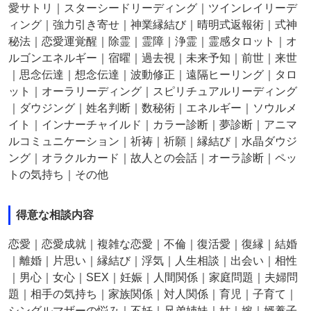
愛サトリ｜スターシードリーディング｜ツインレイリーデ
ィング｜強力引き寄せ｜神業縁結び｜晴明式返報術｜式神
秘法｜恋愛運覚醒｜除霊｜霊障｜浄霊｜霊感タロット｜オ
ルゴンエネルギー｜宿曜｜過去視｜未来予知｜前世｜来世
｜思念伝達｜想念伝達｜波動修正｜遠隔ヒーリング｜タロ
ット｜オーラリーディング｜スピリチュアルリーディング
｜ダウジング｜姓名判断｜数秘術｜エネルギー｜ソウルメ
イト｜インナーチャイルド｜カラー診断｜夢診断｜アニマ
ルコミュニケーション｜祈祷｜祈願｜縁結び｜水晶ダウジ
ング｜オラクルカード｜故人との会話｜オーラ診断｜ペッ
トの気持ち｜その他
得意な相談内容
恋愛｜恋愛成就｜複雑な恋愛｜不倫｜復活愛｜復縁｜結婚
｜離婚｜片思い｜縁結び｜浮気｜人生相談｜出会い｜相性
｜男心｜女心｜SEX｜妊娠｜人間関係｜家庭問題｜夫婦問
題｜相手の気持ち｜家族関係｜対人関係｜育児｜子育て｜
シングルマザーの悩み｜不妊｜兄弟姉妹｜姑｜嫁｜婿養子