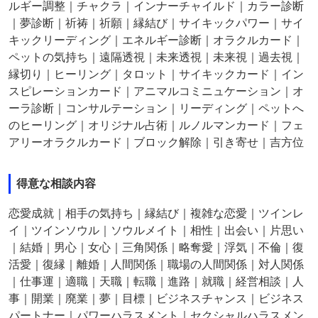
ルギー調整｜チャクラ｜インナーチャイルド｜カラー診断
｜夢診断｜祈祷｜祈願｜縁結び｜サイキックパワー｜サイ
キックリーディング｜エネルギー診断｜オラクルカード｜
ペットの気持ち｜遠隔透視｜未来透視｜未来視｜過去視｜
縁切り｜ヒーリング｜タロット｜サイキックカード｜イン
スピレーションカード｜アニマルコミニュケーション｜オ
ーラ診断｜コンサルテーション｜リーディング｜ペットへ
のヒーリング｜オリジナル占術｜ルノルマンカード｜フェ
アリーオラクルカード｜ブロック解除｜引き寄せ｜吉方位
得意な相談内容
恋愛成就｜相手の気持ち｜縁結び｜複雑な恋愛｜ツインレ
イ｜ツインソウル｜ソウルメイト｜相性｜出会い｜片思い
｜結婚｜男心｜女心｜三角関係｜略奪愛｜浮気｜不倫｜復
活愛｜復縁｜離婚｜人間関係｜職場の人間関係｜対人関係
｜仕事運｜適職｜天職｜転職｜進路｜就職｜経営相談｜人
事｜開業｜廃業｜夢｜目標｜ビジネスチャンス｜ビジネス
パートナー｜パワーハラスメント｜セクシャルハラスメン