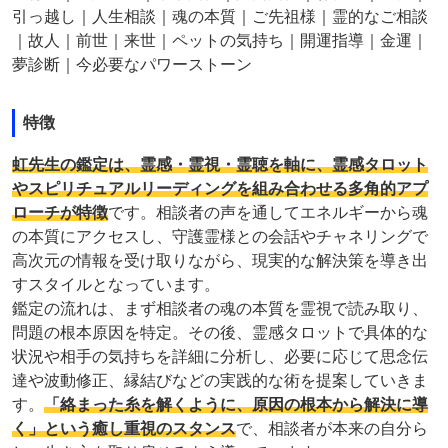
引っ越し｜人生相談｜魂の本質｜ご先祖様｜霊的なご相談
｜故人｜前世｜来世｜ペットの気持ち｜開運指導｜金運｜
夢診断｜今必要なパワーストーン
特徴
虹先生の鑑定は、霊感・霊視・霊聴を軸に、霊感タロット
やスピリチュアルリーディングを組み合わせる多角的アプ
ローチが特徴
です。相談者の声を通してエネルギーから魂
の本質にアクセスし、守護霊様との会話やチャネリングで
高次元の情報を受け取りながら、現実的な解決策を導き出
すスタイルとなっています。
鑑定の流れは、まず相談者の魂の本質を霊視で読み取り、
問題の根本原因を特定。その後、霊感タロットで具体的な
状況や相手の気持ちを詳細に分析し、必要に応じて思念伝
達や波動修正、縁結びなどの実践的な術を提案していきま
す。
「絡まった糸を解くように、原因の根本から解決に導
く」という癒し重視のスタンス
で、相談者が本来の自分ら