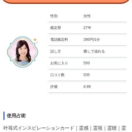
性別
:
女性
鑑定歴
:
27年
電話鑑定料
:
380円/1分
話し方
:
癒しで溢れる
お気に入り
:
550
口コミ数
:
535
評価
:
4.99
使用占術
叶苺式インスピレーションカード｜霊感｜霊視｜霊聴｜霊