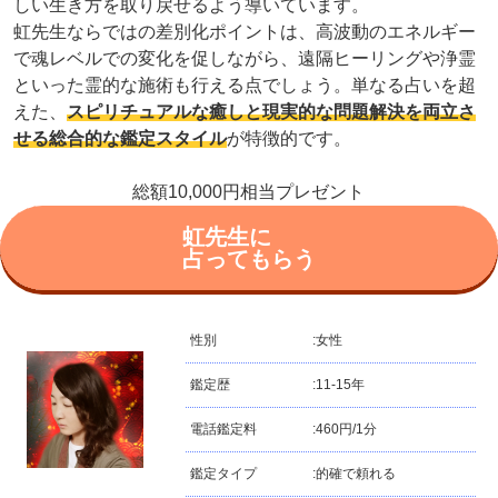
しい生き方を取り戻せるよう導いています。
虹先生ならではの差別化ポイントは、高波動のエネルギー
で魂レベルでの変化を促しながら、遠隔ヒーリングや浄霊
といった霊的な施術も行える点でしょう。単なる占いを超
えた、
スピリチュアルな癒しと現実的な問題解決を両立さ
せる総合的な鑑定スタイル
が特徴的です。
総額10,000円相当プレゼント
虹先生に
占ってもらう
性別
:
女性
鑑定歴
:
11-15年
電話鑑定料
:
460円/1分
鑑定タイプ
:
的確で頼れる