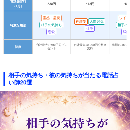
電話鑑定料
330円
418円
40
（1分）
霊感・霊視
ツイン
複雑愛
人間関係
相手の気持ち
相手の
得意な相談
仕事
恋愛
縁結
合計最大9,600円分プレ
合計最大10,000円分相当
総額10,00
特典
ゼント
無料
ン
相手の気持ち・彼の気持ちが当たる電話占
い師20選