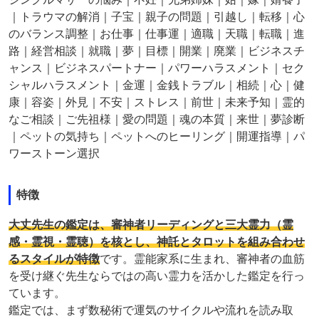
｜トラウマの解消｜子宝｜親子の問題｜引越し｜転移｜心
のバランス調整｜お仕事｜仕事運｜適職｜天職｜転職｜進
路｜経営相談｜就職｜夢｜目標｜開業｜廃業｜ビジネスチ
ャンス｜ビジネスパートナー｜パワーハラスメント｜セク
シャルハラスメント｜金運｜金銭トラブル｜相続｜心｜健
康｜容姿｜外見｜不安｜ストレス｜前世｜未来予知｜霊的
なご相談｜ご先祖様｜愛の問題｜魂の本質｜来世｜夢診断
｜ペットの気持ち｜ペットへのヒーリング｜開運指導｜パ
ワーストーン選択
特徴
大丈先生の鑑定は、審神者リーディングと三大霊力（霊
感・霊視・霊聴）を核とし、神託とタロットを組み合わせ
るスタイルが特徴
です。霊能家系に生まれ、審神者の血筋
を受け継ぐ先生ならではの高い霊力を活かした鑑定を行っ
ています。
鑑定では、まず数秘術で運気のサイクルや流れを読み取