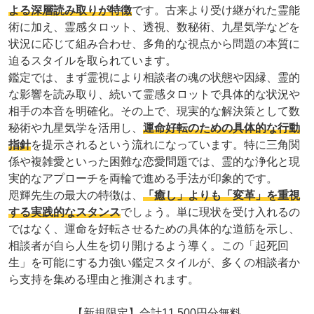
よる深層読み取りが特徴
です。古来より受け継がれた霊能
術に加え、霊感タロット、透視、数秘術、九星気学などを
状況に応じて組み合わせ、多角的な視点から問題の本質に
迫るスタイルを取られています。
鑑定では、まず霊視により相談者の魂の状態や因縁、霊的
な影響を読み取り、続いて霊感タロットで具体的な状況や
相手の本音を明確化。その上で、現実的な解決策として数
秘術や九星気学を活用し、
運命好転のための具体的な行動
指針
を提示されるという流れになっています。特に三角関
係や複雑愛といった困難な恋愛問題では、霊的な浄化と現
実的なアプローチを両輪で進める手法が印象的です。
咫輝先生の最大の特徴は、
「癒し」よりも「変革」を重視
する実践的なスタンス
でしょう。単に現状を受け入れるの
ではなく、運命を好転させるための具体的な道筋を示し、
相談者が自ら人生を切り開けるよう導く。この「起死回
生」を可能にする力強い鑑定スタイルが、多くの相談者か
ら支持を集める理由と推測されます。
【新規限定】合計11,500円分無料