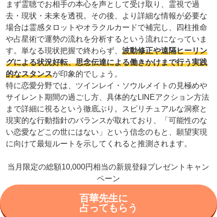
まず霊聴でお相手の本心を声として受け取り、霊視で過
去・現状・未来を透視。その後、より詳細な情報が必要な
場合は霊感タロットやオラクルカードで補完し、四柱推命
や占星術で運勢の流れを分析するという流れになっていま
す。単なる現状把握で終わらず、
波動修正や遠隔ヒーリン
グによる状況好転、思念伝達による働きかけまで行う実践
的なスタンス
が印象的でしょう。
特に恋愛分野では、ツインレイ・ソウルメイトの見極めや
サイレント期間の過ごし方、具体的なLINEアクション方法
まで詳細に視るという徹底ぶり。スピリチュアルな洞察と
現実的な行動指針のバランスが取れており、「可能性のな
い恋愛などこの世にはない」という信念のもと、願望実現
に向けて最短ルートを示してくれると推測されます。
当月限定の総額10,000円相当の新規登録プレゼントキャン
ペーン
百華先生に
占ってもらう