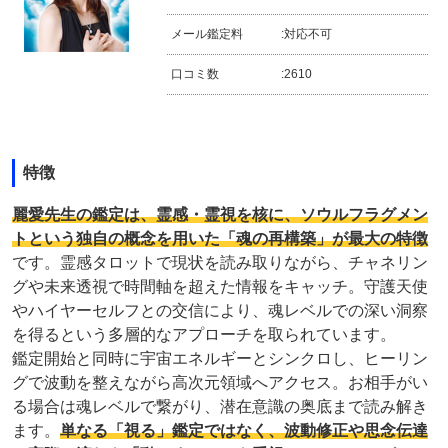
メール鑑定料
:
対応不可
口コミ数
:
2610
特徴
麗愛先生の鑑定は、霊感・霊視を核に、ソウルフラグメン
トという独自の概念を用いた「魂の再構築」が最大の特徴
です。霊感タロットで現状を読み取りながら、チャネリン
グや未来透視で時間軸を超えた情報をキャッチ。守護天使
やハイヤーセルフとの交信により、魂レベルでの深い洞察
を得るという多層的なアプローチを取られています。
鑑定開始と同時に宇宙エネルギーとシンクロし、ヒーリン
グで波動を整えながら高次元領域へアクセス。お相手がい
る場合は魂レベルで繋がり、潜在意識の奥底まで読み解き
ます。
単なる「視る」鑑定ではなく、波動修正や思念伝達