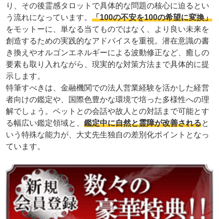
り、その後霊感タロットで具体的な問題の核心に迫るとい
う流れになっています。
「100の不安を100の希望に変換」
をモットーに、単なる当てものではなく、より良い未来を
創造するための実践的なアドバイスを重視。潜在意識の書
き換えやオルゴンエネルギーによる波動修正など、癒しの
要素も取り入れながら、現実的な対策方法まで具体的に提
示します。
特筆すべきは、金融機関での法人営業経験を活かした経営
者向けの鑑定や、国際色豊かな環境で培った多様性への理
解でしょう。ペットとの会話や故人との対話まで可能とす
る幅広い鑑定領域と、
鑑定中に自然と霊障が改善される
と
いう特殊な能力が、大丈先生独自の差別化ポイントとなっ
ています。