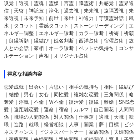
嗅覚｜透視｜霊魂｜霊媒｜言霊｜降霊術｜共感覚｜霊界通
信｜天啓｜神託宣｜浄化｜過去視｜未来視｜遠隔透視｜未
来透視｜未来予知｜前世｜来世｜神通力｜守護霊対話｜風
水｜タロット｜霊感タロット｜ストーンリーディング｜エ
ネルギー調整｜エネルギー診断｜カラー診断｜祈祷｜祈願
｜良縁祈願｜縁結び｜姓名判断｜西洋占術｜宿曜占術｜故
人との会話｜家相｜オーラ診断｜ペットの気持ち｜コンサ
ルテーション｜声相｜オリジナル占術
得意な相談内容
恋愛成就｜出会い｜片思い｜相手の気持ち｜相性｜縁結び
｜結婚｜男心｜女心｜同性愛｜複雑な恋愛｜三角関係｜略
奪愛｜浮気｜不倫｜Ｗ不倫｜復活愛｜復縁｜離婚｜SNS恋
愛｜遠距離恋愛｜運命｜宿命｜カルマ｜自己開花｜人間関
係｜職場の人間関係｜対人関係｜仕事運｜適職｜天職｜転
職｜進路｜就職｜経営相談｜人事｜開業｜夢｜目標｜ビジ
ネスチャンス｜ビジネスパートナー｜家族関係｜夫婦関係
｜家庭問題｜夫婦問題｜親族問題｜相続関係｜育児｜子育