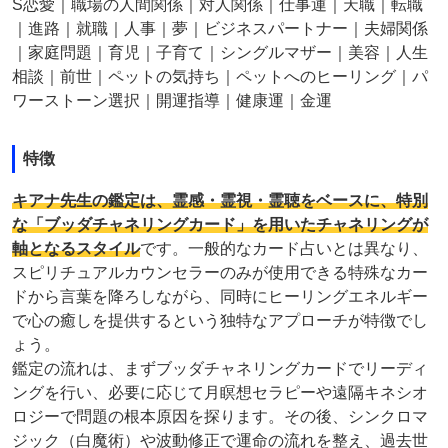
S恋愛｜職場の人間関係｜対人関係｜仕事運｜天職｜転職
｜進路｜就職｜人事｜夢｜ビジネスパートナー｜夫婦関係
｜家庭問題｜育児｜子育て｜シングルマザー｜美容｜人生
相談｜前世｜ペットの気持ち｜ペットへのヒーリング｜パ
ワーストーン選択｜開運指導｜健康運｜金運
特徴
キアナ先生の鑑定は、霊感・霊視・霊聴をベースに、特別
な「ブッダチャネリングカード」を用いたチャネリングが
軸となるスタイル
です。一般的なカード占いとは異なり、
スピリチュアルカウンセラーのみが使用できる特殊なカー
ドから言葉を降ろしながら、同時にヒーリングエネルギー
で心の癒しを提供するという独特なアプローチが特徴でし
ょう。
鑑定の流れは、まずブッダチャネリングカードでリーディ
ングを行い、必要に応じて月瞑想セラピーや遠隔キネシオ
ロジーで問題の根本原因を探ります。その後、シンクロマ
ジック（白魔術）や波動修正で運命の流れを整え、過去世