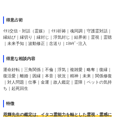
得意占術
ｲﾀｺ交信・対話（霊媒）｜ｲﾀｺ祈祷｜魂同調｜守護霊対話｜
縁結び｜縁切り｜縁封じ｜浮気封じ｜結界術｜霊視｜霊聴
｜未来予知｜波動修正｜念送り｜ｴﾈﾙｷﾞｰ注入
得意な相談内容
運命好転｜三角関係｜不倫｜浮気｜複雑愛｜略奪｜復縁｜
復活愛｜離婚｜因縁｜本音｜状況｜精神｜未来｜関係修復
｜対人問題｜仕事｜金運｜故人鑑定｜霊障｜ペットの気持
ち｜起死回生
特徴
咫輝先生の鑑定は、イタコ霊能力を軸とした霊視・霊感に