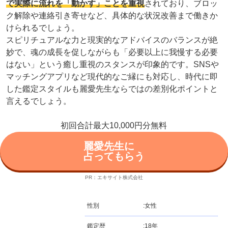
で実際に流れを「動かす」ことを重視
されており、ブロッ
ク解除や連絡引き寄せなど、具体的な状況改善まで働きか
けられるでしょう。
スピリチュアルな力と現実的なアドバイスのバランスが絶
妙で、魂の成長を促しながらも「必要以上に我慢する必要
はない」という癒し重視のスタンスが印象的です。SNSや
マッチングアプリなど現代的なご縁にも対応し、時代に即
した鑑定スタイルも麗愛先生ならではの差別化ポイントと
言えるでしょう。
初回合計最大10,000円分無料
麗愛先生に
占ってもらう
PR：エキサイト株式会社
性別
:
女性
鑑定歴
:
18年