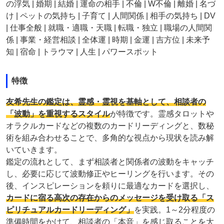
の浮気 | 婚期 | 結婚 | 運命の相手 | 不倫 | W不倫 | 離婚 | 名づ
け | ペットの気持ち | 子育て | 人間関係 | 相手の気持ち | DV
| 仕事全般 | 就職・適職・天職 | 転職・独立 | 職場の人間関
係 | 事業・経営相談 | 全体運 | 時期 | 金運 | 吉方位 | 未来予
知 | 宿命 | トラウマ | 人生 | パワースポット
特徴
友希先生の鑑定は、霊感・霊視を基軸として、相談者の
「波動」を重視するスタイル
が特徴です。霊感タロットや
オラクルカードなどの複数のカードリーディングと、数秘
術を組み合わせることで、多角的な視点から現状を読み解
いていきます。
鑑定の流れとして、まず相談者と関係者の波動をキャッチ
し、必要に応じて波動修正やヒーリングを行います。その
後、インスピレーションを頼りに最適なカードを選択し、
カードに宿る高次の存在からのメッセージを受け取る「ス
ピリチュアルカードリーディング」
を実践。1～2分程度の
準備時間をかけて、相談者の「本音」を感じ取ることを大