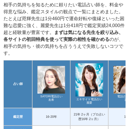
相手の気持ちを知るために頼りたい電話占い師を、料金や
得意な悩み、鑑定スタイルの観点で一覧にまとめました。
たとえば咫輝先生は1分460円で運命好転や復縁といった困
難な恋愛に強く、麗愛先生は1分418円で鑑定実績24,000件
超と経験量が豊富です。
まずは気になる先生を絞り込み、
各サイトの初回特典を使って実際の相性を確かめる
のが、
相手の気持ち・彼の気持ちを占ううえで失敗しないコツで
す。
占い師
SATORI電話占い
電話占い
エキサイト電話占い
友希
百
麗愛
21年 2ヶ月（プロ占い
鑑定歴
16-20年
18
歴16年 2ヶ月）