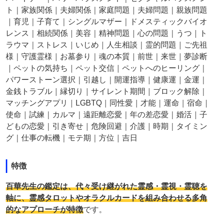
ト｜家族関係｜夫婦関係｜家庭問題｜夫婦問題｜親族問題
｜育児｜子育て｜シングルマザー｜ドメスティックバイオ
レンス｜相続関係｜美容｜精神問題｜心の問題｜うつ｜ト
ラウマ｜ストレス｜いじめ｜人生相談｜霊的問題｜ご先祖
様｜守護霊様｜お墓参り｜魂の本質｜前世｜来世｜夢診断
｜ペットの気持ち｜ペット交信｜ペットへのヒーリング｜
パワーストーン選択｜引越し｜開運指導｜健康運｜金運｜
金銭トラブル｜縁切り｜サイレント期間｜ブロック解除｜
マッチングアプリ｜LGBTQ｜同性愛｜才能｜運命｜宿命｜
使命｜試練｜カルマ｜遠距離恋愛｜年の差恋愛｜婚活｜子
どもの恋愛｜引き寄せ｜危険回避｜介護｜時期｜タイミン
グ｜仕事の転機｜モテ期｜方位｜吉日
特徴
百華先生の鑑定は、代々受け継がれた霊感・霊視・霊聴を
軸に、霊感タロットやオラクルカードを組み合わせる多角
的なアプローチが特徴
です。