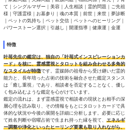
て｜シングルマザー｜美容｜人生相談｜霊的問題｜ご先祖
様｜守護霊様｜お墓参り｜魂の本質｜前世｜来世｜夢診断
｜ペットの気持ち｜ペット交信｜ペットへのヒーリング｜
パワーストーン選択｜引越し｜開運指導｜健康運｜金運
特徴
叶苺先生の鑑定は、独自の「叶苺式インスピレーションカ
ード」を核に、霊感霊視とタロットを組み合わせる多角的
なスタイルが特徴
です。霊媒師の祖母から受け継いだ霊的
能力と、長年培った占術の技術を融合させた鑑定スタンス
は「癒し重視」であり、相談者を否定することなく、優し
く包み込むような鑑定を心がけています。
鑑定の流れは、まず霊感霊視で相談者の現状とお相手の深
層心理を読み取り、その情報をもとにタロットカードで具
体的な状況や今後の展開を詳細に分析します。必要に応じ
て姓名判断や宿曜占術で生まれ持った縁を視て、
エネルギ
ー調整や浄化といったヒーリング要素も取り入れながら、