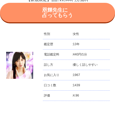
咫輝先生に
占ってもらう
性別
:
女性
鑑定歴
:
13年
電話鑑定料
:
440円/1分
話し方
:
優しく話しやすい
お気に入り
:
1967
口コミ数
:
1439
評価
:
4.96