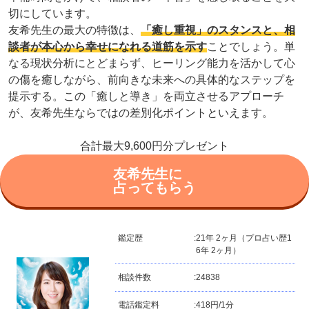
切にしています。
友希先生の最大の特徴は、
「癒し重視」のスタンスと、相
談者が本心から幸せになれる道筋を示す
ことでしょう。単
なる現状分析にとどまらず、ヒーリング能力を活かして心
の傷を癒しながら、前向きな未来への具体的なステップを
提示する。この「癒しと導き」を両立させるアプローチ
が、友希先生ならではの差別化ポイントといえます。
合計最大9,600円分プレゼント
友希先生に
占ってもらう
鑑定歴
:
21年 2ヶ月（プロ占い歴1
6年 2ヶ月）
相談件数
:
24838
電話鑑定料
:
418円/1分