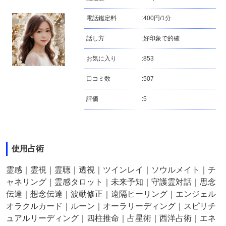
電話鑑定料
:
400円/1分
話し方
:
好印象で的確
お気に入り
:
853
口コミ数
:
507
評価
:
5
使用占術
霊感｜霊視｜霊聴｜透視｜ツインレイ｜ソウルメイト｜チ
ャネリング｜霊感タロット｜未来予知｜守護霊対話｜思念
伝達｜想念伝達｜波動修正｜遠隔ヒーリング｜エンジェル
オラクルカード｜ルーン｜オーラリーディング｜スピリチ
ュアルリーディング｜四柱推命｜占星術｜西洋占術｜エネ