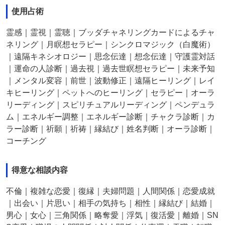
使用占術
霊感｜霊視｜霊聴｜ブッダチャネリングカードによるチャ
ネリング｜月瞑想セラピー｜シンクロマジック（白魔術）
｜遠隔キネシオロジー｜思念伝達｜想念伝達｜守護霊対話
｜運命の人診断｜過去視｜過去世瞑想セラピー｜未来予知
｜メンタル変容｜前世｜波動修正｜遠隔ヒーリング｜レイ
キヒーリング｜ペットへのヒーリング｜セラピー｜オーラ
リーディング｜スピリチュアルリーディング｜ペンデュラ
ム｜エネルギー調整｜エネルギー診断｜チャクラ診断｜カ
ラー診断｜祈願｜祈祷｜縁結び｜姓名判断｜オーラ診断｜
コーチング
得意な相談内容
不倫｜複雑な恋愛｜復縁｜夫婦問題｜人間関係｜恋愛成就
｜出会い｜片思い｜相手の気持ち｜相性｜縁結び｜結婚｜
男心｜女心｜三角関係｜略奪愛｜浮気｜復活愛｜離婚｜SN