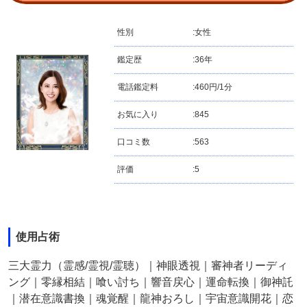
性別
:
女性
鑑定歴
:
36年
電話鑑定料
:
460円/1分
お気に入り
:
845
口コミ数
:
563
評価
:
5
使用占術
三大霊力（霊感/霊視/霊聴）｜神眼透視｜審神者リーディ
ング｜零縁相結｜喰い討ち｜響音戻心｜運命転換｜御神託
｜潜在意識書換｜魂覚醒｜龍神おろし｜宇宙意識開花｜恋