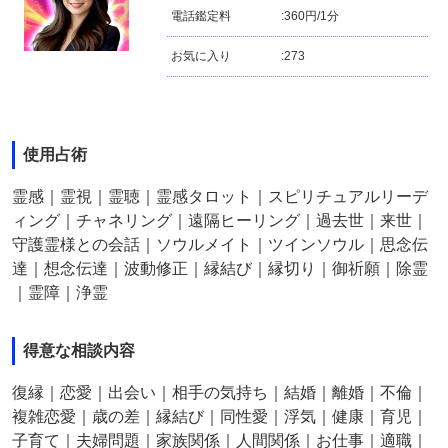
電話鑑定料
:
360円/1分
お気に入り
:
273
使用占術
霊感｜霊視｜霊聴｜霊感タロット｜スピリチュアルリーデ
ィング｜チャネリング｜遠隔ヒーリング｜過去世｜来世｜
守護霊様との会話｜ソウルメイト｜ツインソウル｜思念伝
達｜想念伝達｜波動修正｜縁結び｜縁切り｜御祈願｜除霊
｜霊障｜浄霊
得意な相談内容
復縁｜恋愛｜出会い｜相手の気持ち｜結婚｜離婚｜不倫｜
複雑恋愛｜歳の差｜縁結び｜同性愛｜浮気｜健康｜育児｜
子育て｜夫婦問題｜家族関係｜人間関係｜お仕事｜適職｜