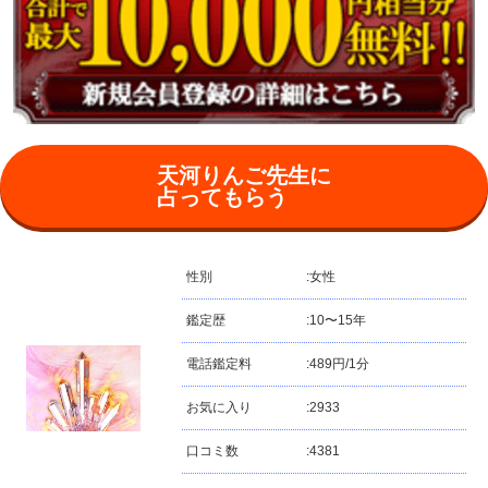
天河りんご先生に
占ってもらう
性別
:
女性
鑑定歴
:
10〜15年
電話鑑定料
:
489円/1分
お気に入り
:
2933
口コミ数
:
4381