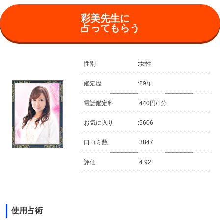
彩美先生に
占ってもらう
性別
:
女性
鑑定歴
:
29年
電話鑑定料
:
440円/1分
お気に入り
:
5606
口コミ数
:
3847
評価
:
4.92
使用占術