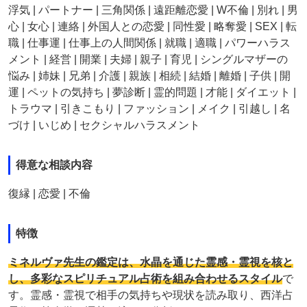
浮気 | パートナー | 三角関係 | 遠距離恋愛 | W不倫 | 別れ | 男
心 | 女心 | 連絡 | 外国人との恋愛 | 同性愛 | 略奪愛 | SEX | 転
職 | 仕事運 | 仕事上の人間関係 | 就職 | 適職 | パワーハラス
メント | 経営 | 開業 | 夫婦 | 親子 | 育児 | シングルマザーの
悩み | 姉妹 | 兄弟 | 介護 | 親族 | 相続 | 結婚 | 離婚 | 子供 | 開
運 | ペットの気持ち | 夢診断 | 霊的問題 | 才能 | ダイエット |
トラウマ | 引きこもり | ファッション | メイク | 引越し | 名
づけ | いじめ | セクシャルハラスメント
得意な相談内容
復縁 | 恋愛 | 不倫
特徴
ミネルヴァ先生の鑑定は、水晶を通じた霊感・霊視を核と
し、多彩なスピリチュアル占術を組み合わせるスタイル
で
す。霊感・霊視で相手の気持ちや現状を読み取り、西洋占