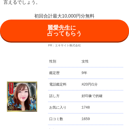
言えるでしょう。
初回合計最大10,000円分無料
麗愛先生に
占ってもらう
PR：エキサイト株式会社
性別
:
女性
鑑定歴
:
9年
電話鑑定料
:
420円/1分
話し方
:
好印象で的確
お気に入り
:
1748
口コミ数
:
1659