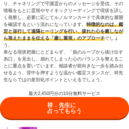
り、チャネリングで守護霊からのメッセージを受信。その
情報をもとに霊視やサイキックリーディングで現状を詳し
く視察し、必要に応じてルノルマンカードで具体的な展開
を確認するという流れになっています。
特徴的なのは、鑑
定と並行して遠隔ヒーリングを行い、疲れた心を癒しなが
ら視えたままを伝える「癒し重視」のアプローチ
でしょ
う。
単なる現状把握にとどまらず、「負のループから抜け出す
糸口」を見出し、崩れてしまった心のバランスを整えるこ
とに重点を置いています。相談者が前向きな一歩を踏み出
せるよう、背中を押すような温かい鑑定スタンスが、祥先
生ならではの差別化ポイントといえるでしょう。
最大2,450円分の10分無料サービス
祥．先生に
占ってもらう