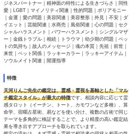
ジネスパートナー｜精神面の特性による生きづらさ｜同性
愛｜LGBT｜マイノリティ関連｜性的問題｜ポリアモニー
｜金運｜愛の問題｜美容関連｜美容整形｜外見｜不安｜ダ
イエット｜芸能関連｜水商売｜風俗関連｜心の問題｜セク
シャルハラスメント｜パワーハラスメント｜シングルマザ
ー｜金銭トラブル｜相続｜トラウマ｜幼少期の問題｜ペッ
トの気持ち｜故人のメッセージ｜魂の本質｜先祖｜前世｜
来世｜ペット関係｜ラッキーカラー｜ラッキーアイテム｜
ソウルメイト関連｜開運指導
特徴
天河りんご先生の鑑定は、霊感・霊視を基軸とした「マル
チ鑑定スタイル」が最大の特徴
です。相談内容に応じて霊
感タロット（イーチン、トート、カモワンなど多種）、算
命学、宿曜占星術、易などを使い分け、複数の占術で同じ
テーマを多角的に検証することで、より精度の高い鑑定結
果を導き出すアプローチを取られています。
鑑定の流れは、まず霊感・霊視で相談者の現状と相手の気