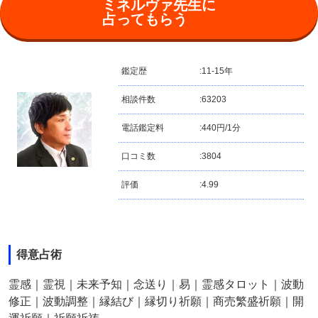
ミネルヴァ先生に
占ってもらう
鑑定歴
:
11-15年
相談件数
:
63203
電話鑑定料
:
440円/1分
口コミ数
:
3804
評価
:
4.99
得意占術
霊感｜霊視｜未来予知｜念送り｜易｜霊感タロット｜波動
修正｜波動調整｜縁結び｜縁切り祈願｜商売繁盛祈願｜開