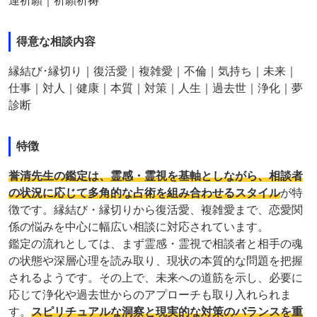
運祈願｜祈願祈祷
得意な相談内容
縁結び･縁切り｜復活愛｜複雑愛｜不倫｜気持ち｜未来｜
仕事｜対人｜健康｜本質｜対策｜人生｜過去世｜浄化｜夢
診断
特徴
誉清先生の鑑定は、霊感・霊視を基軸としながら、相談者
の状況に応じて多角的な占術を組み合わせるスタイル
が特
徴です。縁結び・縁切りから復活愛、複雑愛まで、恋愛関
係の悩みを中心に幅広い相談に対応されています。
鑑定の流れとしては、まず霊感・霊視で相談者と相手の魂
の状態や深層心理を読み取り、現状の本質的な問題を把握
されるようです。その上で、未来への道筋を示し、必要に
応じて浄化や過去世からのアプローチも取り入れられま
す。
スピリチュアルな洞察と現実的な対策のバランスを重