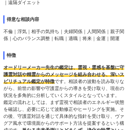
｜遠隔ダイエット
得意な相談内容
不倫｜浮気｜相手の気持ち｜夫婦関係｜人間関係｜親子関
係｜心のバランス調整｜転職｜適職｜将来｜金運｜開運
特徴
オードリーメーカー先生の鑑定は、霊視・霊感を基盤に守
護霊対話や精霊からのメッセージを組み合わせる、深いス
ピリチュアル鑑定が特徴
です。相談者の波動を読み取りな
がら、前世の影響や守護霊からの導きを受け取り、現在の
状況を多角的に分析していくスタイルとなっています。
鑑定の流れとしては、まず霊視で相談者のエネルギー状態
を確認し、必要に応じて波動修正やヒーリングを実施。そ
の後、守護霊対話を通じて具体的な指針を受け取り、ヴァ
グア風水で環境面からのサポート方法を提案するという構