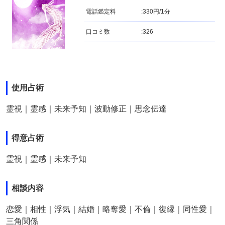
電話鑑定料
:
330円/1分
口コミ数
:
326
使用占術
霊視｜霊感｜未来予知｜波動修正｜思念伝達
得意占術
霊視｜霊感｜未来予知
相談内容
恋愛｜相性｜浮気｜結婚｜略奪愛｜不倫｜復縁｜同性愛｜
三角関係