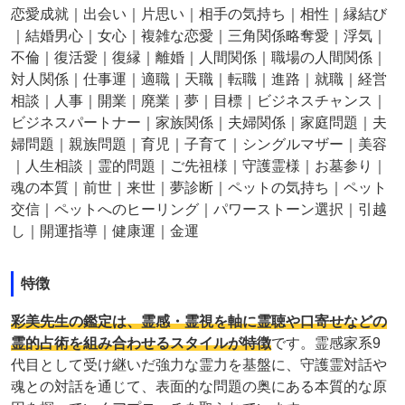
恋愛成就｜出会い｜片思い｜相手の気持ち｜相性｜縁結び
｜結婚男心｜女心｜複雑な恋愛｜三角関係略奪愛｜浮気｜
不倫｜復活愛｜復縁｜離婚｜人間関係｜職場の人間関係｜
対人関係｜仕事運｜適職｜天職｜転職｜進路｜就職｜経営
相談｜人事｜開業｜廃業｜夢｜目標｜ビジネスチャンス｜
ビジネスパートナー｜家族関係｜夫婦関係｜家庭問題｜夫
婦問題｜親族問題｜育児｜子育て｜シングルマザー｜美容
｜人生相談｜霊的問題｜ご先祖様｜守護霊様｜お墓参り｜
魂の本質｜前世｜来世｜夢診断｜ペットの気持ち｜ペット
交信｜ペットへのヒーリング｜パワーストーン選択｜引越
し｜開運指導｜健康運｜金運
特徴
彩美先生の鑑定は、霊感・霊視を軸に霊聴や口寄せなどの
霊的占術を組み合わせるスタイルが特徴
です。霊感家系9
代目として受け継いだ強力な霊力を基盤に、守護霊対話や
魂との対話を通じて、表面的な問題の奥にある本質的な原