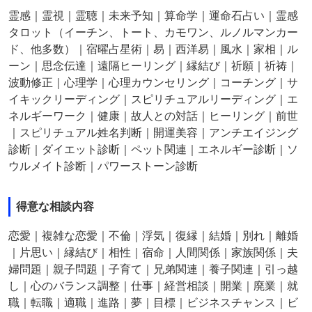
霊感｜霊視｜霊聴｜未来予知｜算命学｜運命石占い｜霊感
タロット（イーチン、トート、カモワン、ルノルマンカー
ド、他多数）｜宿曜占星術｜易｜西洋易｜風水｜家相｜ル
ーン｜思念伝達｜遠隔ヒーリング｜縁結び｜祈願｜祈祷｜
波動修正｜心理学｜心理カウンセリング｜コーチング｜サ
イキックリーディング｜スピリチュアルリーディング｜エ
ネルギーワーク｜健康｜故人との対話｜ヒーリング｜前世
｜スピリチュアル姓名判断｜開運美容｜アンチエイジング
診断｜ダイエット診断｜ペット関連｜エネルギー診断｜ソ
ウルメイト診断｜パワーストーン診断
得意な相談内容
恋愛｜複雑な恋愛｜不倫｜浮気｜復縁｜結婚｜別れ｜離婚
｜片思い｜縁結び｜相性｜宿命｜人間関係｜家族関係｜夫
婦問題｜親子問題｜子育て｜兄弟関連｜養子関連｜引っ越
し｜心のバランス調整｜仕事｜経営相談｜開業｜廃業｜就
職｜転職｜適職｜進路｜夢｜目標｜ビジネスチャンス｜ビ