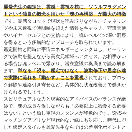
麗愛先生の鑑定は、霊感・霊視を核に、ソウルフラグメン
トという独自の概念を用いた「魂の再構築」が最大の特徴
です。霊感タロットで現状を読み取りながら、チャネリン
グや未来透視で時間軸を超えた情報をキャッチ。守護天使
やハイヤーセルフとの交信により、魂レベルでの深い洞察
を得るという多層的なアプローチを取られています。
鑑定開始と同時に宇宙エネルギーとシンクロし、ヒーリン
グで波動を整えながら高次元領域へアクセス。お相手がい
る場合は魂レベルで繋がり、潜在意識の奥底まで読み解き
ます。
単なる「視る」鑑定ではなく、波動修正や思念伝達
で実際に流れを「動かす」ことを重視
されており、ブロッ
ク解除や連絡引き寄せなど、具体的な状況改善まで働きか
けられるでしょう。
スピリチュアルな力と現実的なアドバイスのバランスが絶
妙で、魂の成長を促しながらも「必要以上に我慢する必要
はない」という癒し重視のスタンスが印象的です。SNSや
マッチングアプリなど現代的なご縁にも対応し、時代に即
した鑑定スタイルも麗愛先生ならではの差別化ポイントと