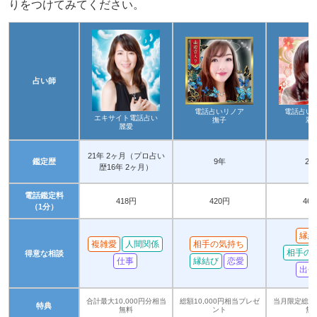
りをつけてみてください。
占い師
電話占いリノア
電話占い
エキサイト電話占い
撫子
彩
麗愛
21年 2ヶ月（プロ占い
鑑定歴
9年
20
歴16年 2ヶ月）
電話鑑定料
418円
420円
46
（1分）
縁結
複雑愛
人間関係
相手の気持ち
相手の
得意な相談
仕事
縁結び
恋愛
出会
合計最大10,000円分相当
総額10,000円相当プレゼ
当月限定総額1
特典
無料
ント
無