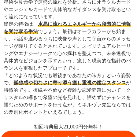
星術や算命学で運勢の流れを分析。さらにオラクルカード
やエンジェルカードで具体的なガイダンスを受け取るとい
う流れになっています。
鑑定の特徴は、
水晶に流れるエネルギーから段階的に情報
を受け取る手法
でしょう。最初はオーラカラーから始ま
り、お話を進めるうちに映像や声として宇宙からのメッセ
ージが降りてくるとされています。スピリチュアルヒーリ
ングやエナジーワークで心の揺れを整えつつ、未来透視で
具体的なビジョンを示すという、癒しと現実的な指針のバ
ランスを重視したアプローチです。
「どのような状況でも最後まであなたの味方」という姿勢
で、
孤独感や切なさに寄り添う癒し重視の鑑定スタンス
が
特徴的です。復縁や不倫など複雑な恋愛問題において、ク
リスタルの導きで希望の光を見出し、諦めずにチャンスを
掴むためのサポートを行う点が、ミネルヴァ先生ならでは
の差別化ポイントといえるでしょう。
初回特典最大21,000円分無料！