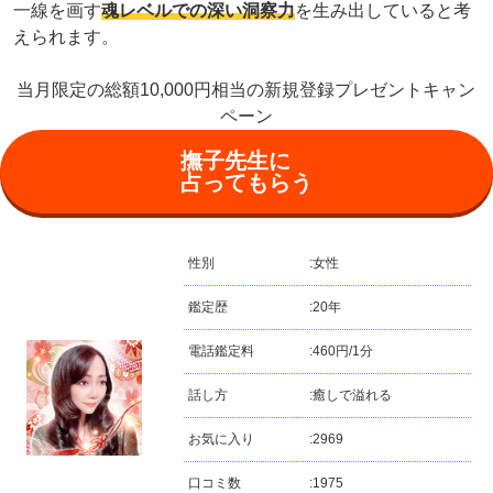
一線を画す
魂レベルでの深い洞察力
を生み出していると考
えられます。
当月限定の総額10,000円相当の新規登録プレゼントキャン
ペーン
撫子先生に
占ってもらう
性別
:
女性
鑑定歴
:
20年
電話鑑定料
:
460円/1分
話し方
:
癒しで溢れる
お気に入り
:
2969
口コミ数
:
1975