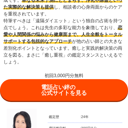
成です。
単なる未来予測にとどまらず、浄化や除霊といっ
た実際的な解決策も提供
し、相談者の心身両面からのケア
を重視されています。
特筆すべきは「遠隔ダイエット」という独自の占術を持つ
点でしょう。これは先生の多彩な能力を象徴しており、
恋
愛や人間関係の悩みから健康面まで、人生全般をトータル
サポートする包括的なアプローチ
が他の占い師との大きな
差別化ポイントとなっています。癒しと実践的解決策の両
立を図る、まさに「癒し重視」の鑑定スタンスといえるで
しょう。
初回3,000円分無料
電話占い絆の
公式サイトを見る
鑑定歴
:
24年