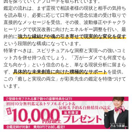
因を探っていくアプローチを取られています。
鑑定の流れは、まず霊視で相談者様の現状と相手の気持ち
を読み取り、必要に応じて口寄せや思念伝達の受け取りで
直接的なメッセージを受信。その後、波動修正やチャクラ
ヒーリングで状況改善に向けたエネルギー調整を行い、最
終的に
強力な縁結びや魂の引き寄せで現実的な変化を促す
という段階的な構成になっています。
特筆すべきは、スピリチュアルな洞察と実現への強いコミ
ット力を併せ持つ点でしょう。「万が一ダメでも何度でも
立ち向かう」という信念のもと、単なる現状分析に留まら
ず、
具体的な未来創造に向けた積極的なサポート
を提供。
この「癒しと実現の両立」が彩美先生の鑑定を特徴づけて
います。