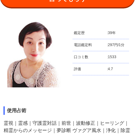
鑑定歴
:
39年
電話鑑定料
:
297円/1分
口コミ数
:
1533
評価
:
4.7
使用占術
霊視｜霊感｜守護霊対話｜前世｜波動修正｜ヒーリング｜
精霊からのメッセージ｜夢診断 ヴァグア風水｜浄化｜除霊