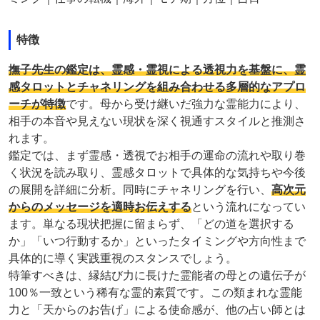
特徴
撫子先生の鑑定は、霊感・霊視による透視力を基盤に、霊
感タロットとチャネリングを組み合わせる多層的なアプロ
ーチが特徴
です。母から受け継いだ強力な霊能力により、
相手の本音や見えない現状を深く視通すスタイルと推測さ
れます。
鑑定では、まず霊感・透視でお相手の運命の流れや取り巻
く状況を読み取り、霊感タロットで具体的な気持ちや今後
の展開を詳細に分析。同時にチャネリングを行い、
高次元
からのメッセージを適時お伝えする
という流れになってい
ます。単なる現状把握に留まらず、「どの道を選択する
か」「いつ行動するか」といったタイミングや方向性まで
具体的に導く実践重視のスタンスでしょう。
特筆すべきは、縁結び力に長けた霊能者の母との遺伝子が
100％一致という稀有な霊的素質です。この類まれな霊能
力と「天からのお告げ」による使命感が、他の占い師とは