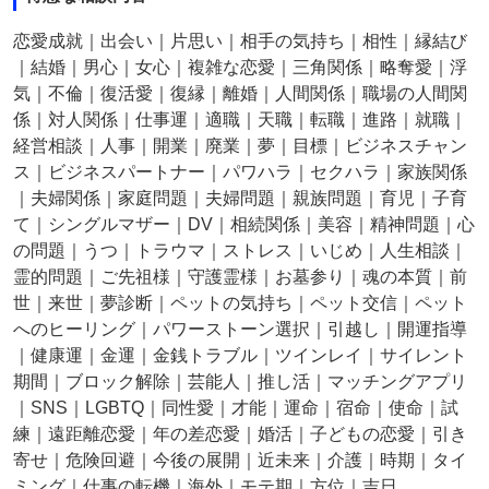
恋愛成就｜出会い｜片思い｜相手の気持ち｜相性｜縁結び
｜結婚｜男心｜女心｜複雑な恋愛｜三角関係｜略奪愛｜浮
気｜不倫｜復活愛｜復縁｜離婚｜人間関係｜職場の人間関
係｜対人関係｜仕事運｜適職｜天職｜転職｜進路｜就職｜
経営相談｜人事｜開業｜廃業｜夢｜目標｜ビジネスチャン
ス｜ビジネスパートナー｜パワハラ｜セクハラ｜家族関係
｜夫婦関係｜家庭問題｜夫婦問題｜親族問題｜育児｜子育
て｜シングルマザー｜DV｜相続関係｜美容｜精神問題｜心
の問題｜うつ｜トラウマ｜ストレス｜いじめ｜人生相談｜
霊的問題｜ご先祖様｜守護霊様｜お墓参り｜魂の本質｜前
世｜来世｜夢診断｜ペットの気持ち｜ペット交信｜ペット
へのヒーリング｜パワーストーン選択｜引越し｜開運指導
｜健康運｜金運｜金銭トラブル｜ツインレイ｜サイレント
期間｜ブロック解除｜芸能人｜推し活｜マッチングアプリ
｜SNS｜LGBTQ｜同性愛｜才能｜運命｜宿命｜使命｜試
練｜遠距離恋愛｜年の差恋愛｜婚活｜子どもの恋愛｜引き
寄せ｜危険回避｜今後の展開｜近未来｜介護｜時期｜タイ
ミング｜仕事の転機｜海外｜モテ期｜方位｜吉日