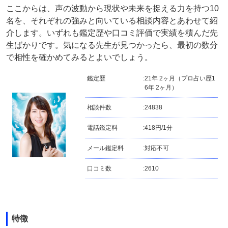
ここからは、声の波動から現状や未来を捉える力を持つ10
名を、それぞれの強みと向いている相談内容とあわせて紹
介します。いずれも鑑定歴や口コミ評価で実績を積んだ先
生ばかりです。気になる先生が見つかったら、最初の数分
で相性を確かめてみるとよいでしょう。
鑑定歴
:
21年 2ヶ月（プロ占い歴1
6年 2ヶ月）
相談件数
:
24838
電話鑑定料
:
418円/1分
メール鑑定料
:
対応不可
口コミ数
:
2610
特徴