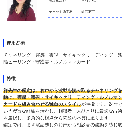
電話鑑定料
:
300円/1分
チャット鑑定料
:
対応不可
使用占術
チャネリング・霊感・霊視・サイキックリーディング・遠
隔ヒーリング・守護霊・ルノルマンカード
特徴
祥先生の鑑定は、お声から波動を読み取るチャネリングを
軸に、霊感・霊視・サイキックリーディング・ルノルマン
カードを組み合わせる独自のスタイル
が特徴です。24年と
いう豊富な経験を活かし、相談者一人ひとりに最適な占術
を選択し、多角的な視点から問題の本質に迫ります。
鑑定では、まず電話越しのお声から相談者の波動を感じ取