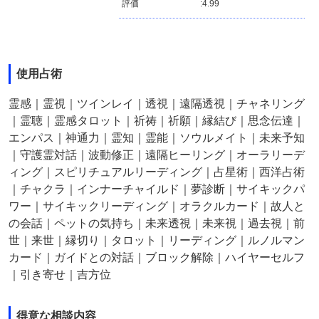
評価
:
4.99
使用占術
霊感｜霊視｜ツインレイ｜透視｜遠隔透視｜チャネリング
｜霊聴｜霊感タロット｜祈祷｜祈願｜縁結び｜思念伝達｜
エンパス｜神通力｜霊知｜霊能｜ソウルメイト｜未来予知
｜守護霊対話｜波動修正｜遠隔ヒーリング｜オーラリーデ
ィング｜スピリチュアルリーディング｜占星術｜西洋占術
｜チャクラ｜インナーチャイルド｜夢診断｜サイキックパ
ワー｜サイキックリーディング｜オラクルカード｜故人と
の会話｜ペットの気持ち｜未来透視｜未来視｜過去視｜前
世｜来世｜縁切り｜タロット｜リーディング｜ルノルマン
カード｜ガイドとの対話｜ブロック解除｜ハイヤーセルフ
｜引き寄せ｜吉方位
得意な相談内容