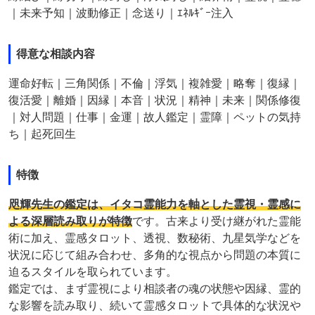
｜未来予知｜波動修正｜念送り｜ｴﾈﾙｷﾞｰ注入
得意な相談内容
運命好転｜三角関係｜不倫｜浮気｜複雑愛｜略奪｜復縁｜
復活愛｜離婚｜因縁｜本音｜状況｜精神｜未来｜関係修復
｜対人問題｜仕事｜金運｜故人鑑定｜霊障｜ペットの気持
ち｜起死回生
特徴
咫輝先生の鑑定は、イタコ霊能力を軸とした霊視・霊感に
よる深層読み取りが特徴
です。古来より受け継がれた霊能
術に加え、霊感タロット、透視、数秘術、九星気学などを
状況に応じて組み合わせ、多角的な視点から問題の本質に
迫るスタイルを取られています。
鑑定では、まず霊視により相談者の魂の状態や因縁、霊的
な影響を読み取り、続いて霊感タロットで具体的な状況や