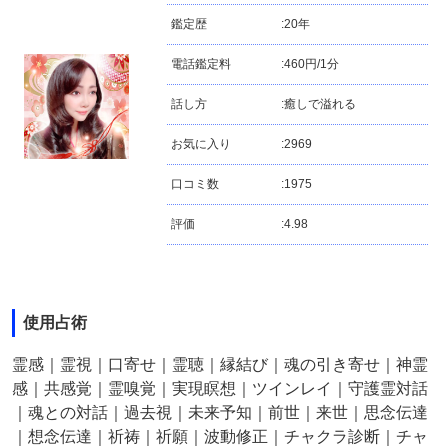
鑑定歴
:
20年
電話鑑定料
:
460円/1分
話し方
:
癒しで溢れる
お気に入り
:
2969
口コミ数
:
1975
評価
:
4.98
使用占術
霊感｜霊視｜口寄せ｜霊聴｜縁結び｜魂の引き寄せ｜神霊
感｜共感覚｜霊嗅覚｜実現瞑想｜ツインレイ｜守護霊対話
｜魂との対話｜過去視｜未来予知｜前世｜来世｜思念伝達
｜想念伝達｜祈祷｜祈願｜波動修正｜チャクラ診断｜チャ