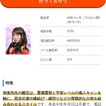
占ってもらう
鑑定歴
:
43年 4ヶ月（プロ占い歴2
1年 9ヶ月）
相談件数
:
3723
電話鑑定料
:
462円/1分
メール鑑定料
:
対応不可
口コミ数
:
374
特徴
弥楽先生の鑑定は、霊感霊視と宇宙レベルの魂スキャンを
軸に、思念伝達や縁結び・縁切りなどの実践的な占術を組
み合わせるスタイル
です。本名や生年月日は不要で、電話