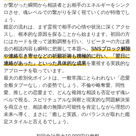
が繋がった瞬間から相談者とお相手のエネルギーをシンク
ロさせ、魂レベルでの繋がりを深く視ていくのが特徴でし
ょう。
鑑定の流れは、まず霊視で相手の心情や状況に深くアクセ
スし、根本的な原因を探ることから始まります。初回の方
にはカードを使って波動調整を行い、リピーターの方は過
去の相談内容も瞬時に把握して本題へ。
SNSブロック解除
や連絡引き寄せなどの祈願祈祷も積極的に行い、「翌日に
連絡があった」といった具体的な成果
を重視する実践的な
アプローチを取っています。
最大の差別化ポイントは、一般常識にとらわれない「恋愛
全般タブーなし」の姿勢でしょう。不倫や略奪愛、同性
愛、推しとの恋愛まで、どんな複雑な相談も否定せず魂レ
ベルで視る。スピリチュアルな洞察と現実的な問題解決策
を両立させ、相談者の無限の可能性を肯定しながら理想の
未来へ導く、まさに「癒しと実践」のバランスが取れた鑑
定スタイルと言えるでしょう。