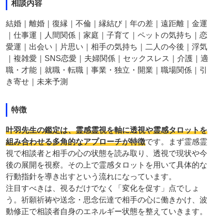
相談内容
結婚｜離婚｜復縁｜不倫｜縁結び｜年の差｜遠距離｜金運
｜仕事運｜人間関係｜家庭｜子育て｜ペットの気持ち｜恋
愛運｜出会い｜片思い｜相手の気持ち｜二人の今後｜浮気
｜複雑愛｜SNS恋愛｜夫婦関係｜セックスレス｜介護｜適
職・才能｜就職・転職｜事業・独立・開業｜職場関係｜引
き寄せ｜未来予測
特徴
叶羽先生の鑑定は、霊感霊視を軸に透視や霊感タロットを
組み合わせる多角的なアプローチが特徴
です。まず霊感霊
視で相談者と相手の心の状態を読み取り、透視で現状や今
後の展開を視察。その上で霊感タロットを用いて具体的な
行動指針を導き出すという流れになっています。
注目すべきは、視るだけでなく「変化を促す」点でしょ
う。祈願祈祷や送念・思念伝達で相手の心に働きかけ、波
動修正で相談者自身のエネルギー状態を整えていきます。