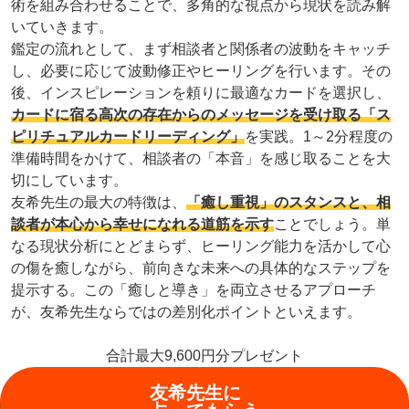
術を組み合わせることで、多角的な視点から現状を読み解
いていきます。
鑑定の流れとして、まず相談者と関係者の波動をキャッチ
し、必要に応じて波動修正やヒーリングを行います。その
後、インスピレーションを頼りに最適なカードを選択し、
カードに宿る高次の存在からのメッセージを受け取る「ス
ピリチュアルカードリーディング」
を実践。1～2分程度の
準備時間をかけて、相談者の「本音」を感じ取ることを大
切にしています。
友希先生の最大の特徴は、
「癒し重視」のスタンスと、相
談者が本心から幸せになれる道筋を示す
ことでしょう。単
なる現状分析にとどまらず、ヒーリング能力を活かして心
の傷を癒しながら、前向きな未来への具体的なステップを
提示する。この「癒しと導き」を両立させるアプローチ
が、友希先生ならではの差別化ポイントといえます。
合計最大9,600円分プレゼント
友希先生に