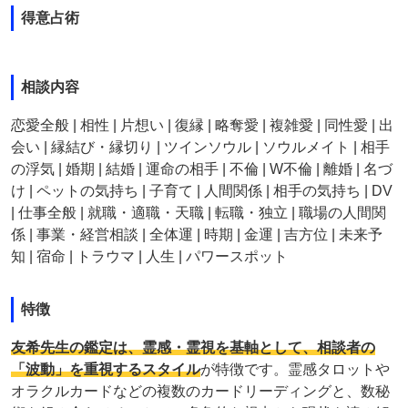
得意占術
相談内容
恋愛全般 | 相性 | 片想い | 復縁 | 略奪愛 | 複雑愛 | 同性愛 | 出
会い | 縁結び・縁切り | ツインソウル | ソウルメイト | 相手
の浮気 | 婚期 | 結婚 | 運命の相手 | 不倫 | W不倫 | 離婚 | 名づ
け | ペットの気持ち | 子育て | 人間関係 | 相手の気持ち | DV
| 仕事全般 | 就職・適職・天職 | 転職・独立 | 職場の人間関
係 | 事業・経営相談 | 全体運 | 時期 | 金運 | 吉方位 | 未来予
知 | 宿命 | トラウマ | 人生 | パワースポット
特徴
友希先生の鑑定は、霊感・霊視を基軸として、相談者の
「波動」を重視するスタイル
が特徴です。霊感タロットや
オラクルカードなどの複数のカードリーディングと、数秘