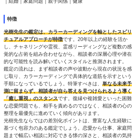
｜結婚｜家庭問題｜親子関係｜健康
特徴
光樹先生の鑑定は、カラーカーディングを軸としたスピリ
チュアルアプローチが特徴
です。20年以上の経験を活か
し、チャネリングや霊視、霊感リーディングなど複数の感
覚的な占術を組み合わせながら、相談者の深層心理や潜在
的な可能性を読み解いていくスタイルと推測されます。
鑑定の流れは、まず相談者の声や波動から現在の状況を感
じ取り、カラーカーディングで具体的な道筋を示すという
手順になっているでしょう。特筆すべきは、
単なる未来予
測に留まらず、相談者が自ら答えを見つけられるよう導く
「癒し重視」のスタンス
です。復縁や複雑愛といった困難
な恋愛問題でも、相手を責めるのではなく、相談者の心の
整理を最優先に進めていく傾向があります。
光樹先生ならではの差別化ポイントは、豊富な人生経験に
基づく包容力のある鑑定でしょう。恋愛から仕事、家庭問
題まで幅広い相談に対応できる懐の深さと、相談者の気持