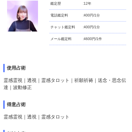
鑑定歴
:
12年
電話鑑定料
:
400円/1分
チャット鑑定料
:
400円/1分
メール鑑定料
:
4600円/1件
使用占術
霊感霊視｜透視｜霊感タロット｜祈願祈祷｜送念・思念伝
達｜波動修正
得意占術
霊感霊視｜透視｜霊感タロット