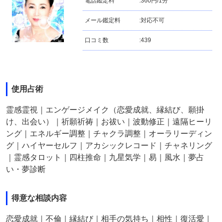
電話鑑定料
:
360円/1分
メール鑑定料
:
対応不可
口コミ数
:
439
使用占術
霊感霊視｜エンゲージメイク（恋愛成就、縁結び、願掛
け、出会い）｜祈願祈祷｜お祓い｜波動修正｜遠隔ヒーリ
ング｜エネルギー調整｜チャクラ調整｜オーラリーディン
グ｜ハイヤーセルフ｜アカシックレコード｜チャネリング
｜霊感タロット｜四柱推命｜九星気学｜易｜風水｜夢占
い・夢診断
得意な相談内容
恋愛成就｜不倫｜縁結び｜相手の気持ち｜相性｜復活愛｜