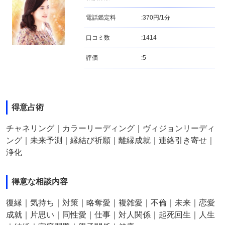
電話鑑定料
:
370円/1分
口コミ数
:
1414
評価
:
5
得意占術
チャネリング｜カラーリーディング｜ヴィジョンリーディ
ング｜未来予測｜縁結び祈願｜離縁成就｜連絡引き寄せ｜
浄化
得意な相談内容
復縁｜気持ち｜対策｜略奪愛｜複雑愛｜不倫｜未来｜恋愛
成就｜片思い｜同性愛｜仕事｜対人関係｜起死回生｜人生