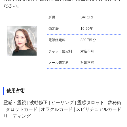
ださい。
所属
:
SATORI
鑑定歴
:
16-20年
電話鑑定料
:
330円/1分
チャット鑑定料
:
対応不可
メール鑑定料
:
対応不可
使用占術
霊感・霊視 | 波動修正 | ヒーリング | 霊感タロット | 数秘術
| タロットカード | オラクルカード | スピリチュアルカード
リーディング