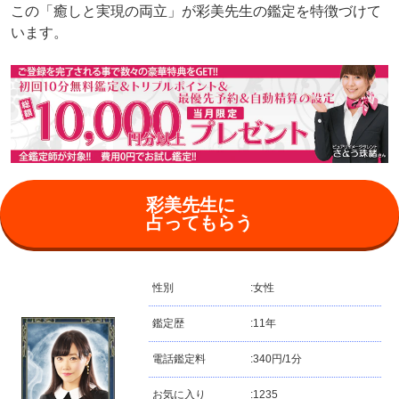
この「癒しと実現の両立」が彩美先生の鑑定を特徴づけて
います。
彩美先生に
占ってもらう
性別
:
女性
鑑定歴
:
11年
電話鑑定料
:
340円/1分
お気に入り
:
1235