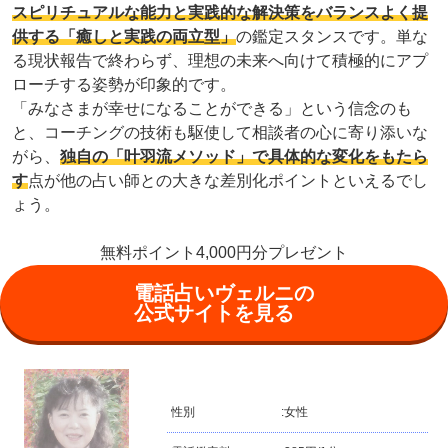
スピリチュアルな能力と実践的な解決策をバランスよく提
供する「癒しと実践の両立型」
の鑑定スタンスです。単な
る現状報告で終わらず、理想の未来へ向けて積極的にアプ
ローチする姿勢が印象的です。
「みなさまが幸せになることができる」という信念のも
と、コーチングの技術も駆使して相談者の心に寄り添いな
がら、
独自の「叶羽流メソッド」で具体的な変化をもたら
す
点が他の占い師との大きな差別化ポイントといえるでし
ょう。
無料ポイント4,000円分プレゼント
電話占いヴェルニの
公式サイトを見る
性別
:
女性