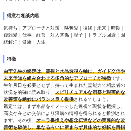
得意な相談内容
気持ち｜アプローチと対策｜略奪愛｜復縁｜未来｜時期｜
複雑愛｜仕事｜経営｜対人関係｜親子｜トラブル回避｜因
縁解消｜健康｜人生
特徴
由李先生の鑑定は、霊視と水晶透視を軸に、ガイド交信や
未来予知を組み合わせる多角的なアプローチが特徴
です。
生年月日を必要とせず、持って生まれた霊能力で相談者の
状況を的確に読み取り、
スピリチュアルな洞察と現実的な
改善策を絶妙にバランス良く提供
されるでしょう。
鑑定では、まず水晶をイメージした透視で現状を把握し、
高次存在との交信により深層の情報を得られると推測され
ます。その後、
オーラ書換えや想念伝達などの実践的な改
善術を駆使し、単なる占いに留まらず具体的な好転を目指