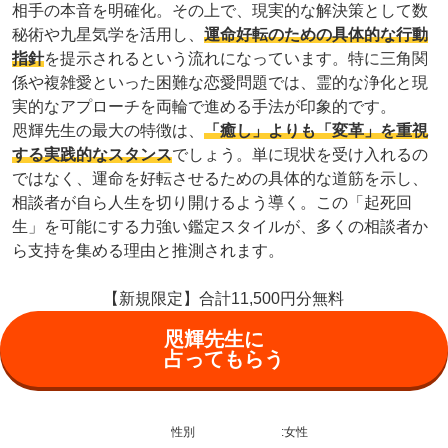
相手の本音を明確化。その上で、現実的な解決策として数
秘術や九星気学を活用し、
運命好転のための具体的な行動
指針
を提示されるという流れになっています。特に三角関
係や複雑愛といった困難な恋愛問題では、霊的な浄化と現
実的なアプローチを両輪で進める手法が印象的です。
咫輝先生の最大の特徴は、
「癒し」よりも「変革」を重視
する実践的なスタンス
でしょう。単に現状を受け入れるの
ではなく、運命を好転させるための具体的な道筋を示し、
相談者が自ら人生を切り開けるよう導く。この「起死回
生」を可能にする力強い鑑定スタイルが、多くの相談者か
ら支持を集める理由と推測されます。
【新規限定】合計11,500円分無料
咫輝先生に
占ってもらう
性別
:
女性