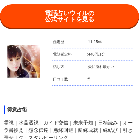
電話占いウィルの
公式サイトを見る
鑑定歴
:
11-15年
電話鑑定料
:
440円/1分
話し方
:
愛に溢れ暖かい
口コミ数
:
5
得意占術
霊視｜水晶透視｜ガイド交信｜未来予知｜日柄読み｜オー
ラ書換え｜想念伝達｜悪縁回避｜離縁成就｜縁結び｜引き
寄せ｜クリスタルヒーリング