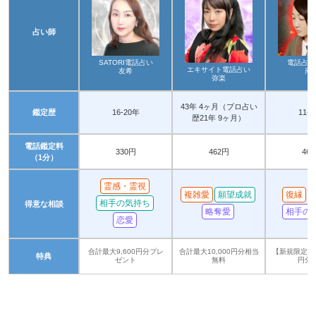
占い師
SATORI電話占い
電話占い
エキサイト電話占い
友希
咫
弥楽
43年 4ヶ月（プロ占い
鑑定歴
16-20年
11-
歴21年 9ヶ月）
電話鑑定料
330円
462円
46
（1分）
霊感・霊視
複雑愛
願望成就
復縁
相手の気持ち
得意な相談
略奪愛
相手の
恋愛
合計最大9,600円分プレ
合計最大10,000円分相当
【新規限定】合
特典
ゼント
無料
円分