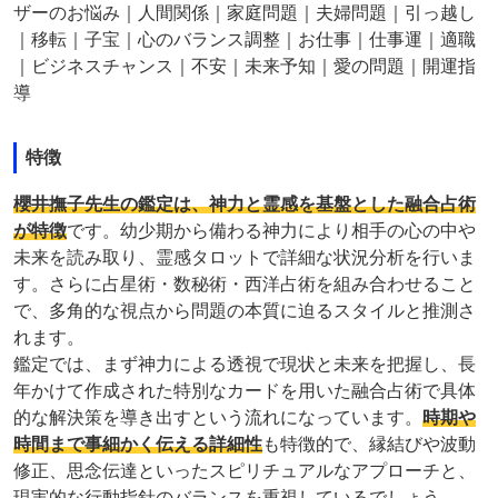
ザーのお悩み｜人間関係｜家庭問題｜夫婦問題｜引っ越し
｜移転｜子宝｜心のバランス調整｜お仕事｜仕事運｜適職
｜ビジネスチャンス｜不安｜未来予知｜愛の問題｜開運指
導
特徴
櫻井撫子先生の鑑定は、神力と霊感を基盤とした融合占術
が特徴
です。幼少期から備わる神力により相手の心の中や
未来を読み取り、霊感タロットで詳細な状況分析を行いま
す。さらに占星術・数秘術・西洋占術を組み合わせること
で、多角的な視点から問題の本質に迫るスタイルと推測さ
れます。
鑑定では、まず神力による透視で現状と未来を把握し、長
年かけて作成された特別なカードを用いた融合占術で具体
的な解決策を導き出すという流れになっています。
時期や
時間まで事細かく伝える詳細性
も特徴的で、縁結びや波動
修正、思念伝達といったスピリチュアルなアプローチと、
現実的な行動指針のバランスを重視しているでしょう。