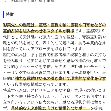
し｜開運指導｜健康運｜金運
特徴
彩美先生の鑑定は、霊感・霊視を軸に霊聴や口寄せなどの
霊的占術を組み合わせるスタイルが特徴
です。霊感家系9
代目として受け継いだ強力な霊力を基盤に、守護霊対話や
魂との対話を通じて、表面的な問題の奥にある本質的な原
因を探っていくアプローチを取られています。
鑑定の流れは、まず霊視で相談者様の現状と相手の気持ち
を読み取り、必要に応じて口寄せや思念伝達の受け取りで
直接的なメッセージを受信。その後、波動修正やチャクラ
ヒーリングで状況改善に向けたエネルギー調整を行い、最
終的に
強力な縁結びや魂の引き寄せで現実的な変化を促す
という段階的な構成になっています。
特筆すべきは、スピリチュアルな洞察と実現への強いコミ
ット力を併せ持つ点でしょう。「万が一ダメでも何度でも
立ち向かう」という信念のもと、単なる現状分析に留まら
ず、
具体的な未来創造に向けた積極的なサポート
を提供。