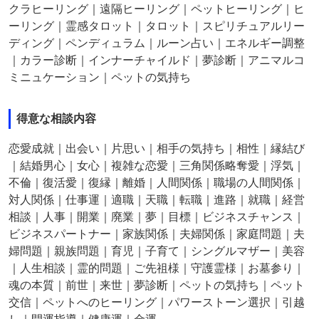
クラヒーリング｜遠隔ヒーリング｜ペットヒーリング｜ヒ
ーリング｜霊感タロット｜タロット｜スピリチュアルリー
ディング｜ペンディュラム｜ルーン占い｜エネルギー調整
｜カラー診断｜インナーチャイルド｜夢診断｜アニマルコ
ミニュケーション｜ペットの気持ち
得意な相談内容
恋愛成就｜出会い｜片思い｜相手の気持ち｜相性｜縁結び
｜結婚男心｜女心｜複雑な恋愛｜三角関係略奪愛｜浮気｜
不倫｜復活愛｜復縁｜離婚｜人間関係｜職場の人間関係｜
対人関係｜仕事運｜適職｜天職｜転職｜進路｜就職｜経営
相談｜人事｜開業｜廃業｜夢｜目標｜ビジネスチャンス｜
ビジネスパートナー｜家族関係｜夫婦関係｜家庭問題｜夫
婦問題｜親族問題｜育児｜子育て｜シングルマザー｜美容
｜人生相談｜霊的問題｜ご先祖様｜守護霊様｜お墓参り｜
魂の本質｜前世｜来世｜夢診断｜ペットの気持ち｜ペット
交信｜ペットへのヒーリング｜パワーストーン選択｜引越