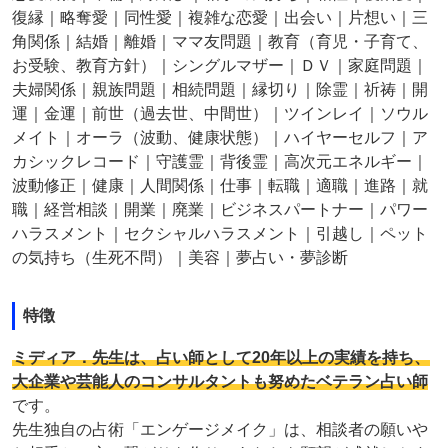
復縁｜略奪愛｜同性愛｜複雑な恋愛｜出会い｜片想い｜三
角関係｜結婚｜離婚｜ママ友問題｜教育（育児・子育て、
お受験、教育方針）｜シングルマザー｜ＤＶ｜家庭問題｜
夫婦関係｜親族問題｜相続問題｜縁切り｜除霊｜祈祷｜開
運｜金運｜前世（過去世、中間世）｜ツインレイ｜ソウル
メイト｜オーラ（波動、健康状態）｜ハイヤーセルフ｜ア
カシックレコード｜守護霊｜背後霊｜高次元エネルギー｜
波動修正｜健康｜人間関係｜仕事｜転職｜適職｜進路｜就
職｜経営相談｜開業｜廃業｜ビジネスパートナー｜パワー
ハラスメント｜セクシャルハラスメント｜引越し｜ペット
の気持ち（生死不問）｜美容｜夢占い・夢診断
特徴
ミディア．先生は、占い師として20年以上の実績を持ち、
大企業や芸能人のコンサルタントも努めたベテラン占い師
です。
先生独自の占術「エンゲージメイク」は、相談者の願いや