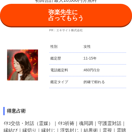
初回合計最大10,000円分無料
弥楽先生に
占ってもらう
PR：エキサイト株式会社
性別
:
女性
鑑定歴
:
11-15年
電話鑑定料
:
460円/1分
鑑定タイプ
:
的確で頼れる
得意占術
ｲﾀｺ交信・対話（霊媒）｜ｲﾀｺ祈祷｜魂同調｜守護霊対話｜
縁結び｜縁切り｜縁封じ｜浮気封じ｜結界術｜霊視｜霊聴