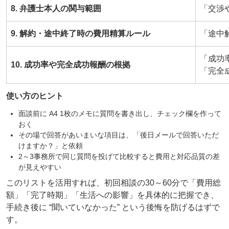
8. 弁護士本人の関与範囲
「交渉
9. 解約・途中終了時の費用精算ルール
「途中
「成功
10. 成功率や完全成功報酬の根拠
「完全
使い方のヒント
面談前に A4 1枚のメモに質問を書き出し、チェック欄を作って
おく
その場で回答があいまいな項目は、「後日メールで回答いただ
けますか？」と依頼
2～3事務所で同じ質問を投げて比較すると費用と対応品質の差
が見えやすい
このリストを活用すれば、初回相談の30～60分で「費用総
額」「完了時期」「生活への影響」を具体的に把握でき、
手続き後に “聞いていなかった” という後悔を防げるはずで
す。