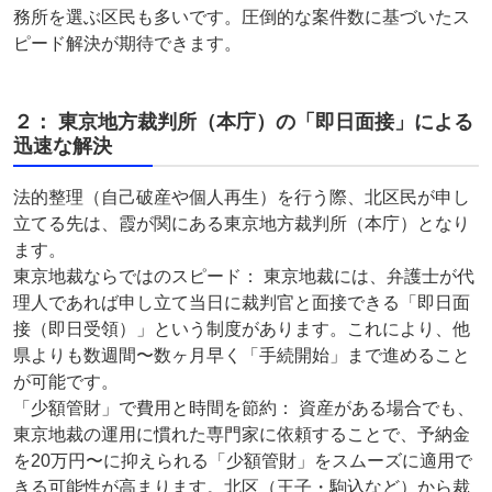
務所を選ぶ区民も多いです。圧倒的な案件数に基づいたス
ピード解決が期待できます。
２： 東京地方裁判所（本庁）の「即日面接」による
迅速な解決
法的整理（自己破産や個人再生）を行う際、北区民が申し
立てる先は、霞が関にある東京地方裁判所（本庁）となり
ます。
東京地裁ならではのスピード： 東京地裁には、弁護士が代
理人であれば申し立て当日に裁判官と面接できる「即日面
接（即日受領）」という制度があります。これにより、他
県よりも数週間〜数ヶ月早く「手続開始」まで進めること
が可能です。
「少額管財」で費用と時間を節約： 資産がある場合でも、
東京地裁の運用に慣れた専門家に依頼することで、予納金
を20万円〜に抑えられる「少額管財」をスムーズに適用で
きる可能性が高まります。北区（王子・駒込など）から裁