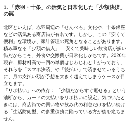
1. 「赤羽・十条」の活気と日常化した「少額決済」
の罠
北区といえば、赤羽周辺の「せんべろ」文化や、十条銀座
などの活気ある商店街が有名です。しかし、この「安くて
便利」な環境が、家計管理の死角となることがあります。
積み重なる「少額の借入」： 安くて美味しい飲食店が多い
街だからこそ、外食や交際費が日常化しがちです。2026年
現在、原材料高で一回の単価はじわじわと上がっており、
それらを「スマホ決済」や「後払い」で済ませているうち
に、月の支払い額が予想を大きく超えてしまうケースが目
立ちます。
「リボ払い」への依存： 「少額だからすぐ返せる」という
油断から、カードの支払いをリボ払いに設定。気づいたと
きには、商店街での買い物や飲み代の利息だけを払い続け
る「生活防衛型」の多重債務に陥っている方が後を絶ちま
せん。