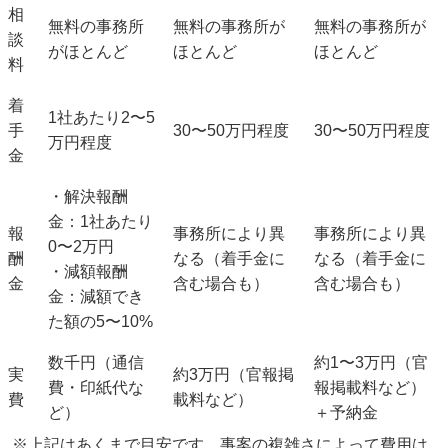
相
無料
の事務所
無料
の事務所が
無料
の事務所が
談
がほとんど
ほとんど
ほとんど
料
着
1社あたり
2〜5
手
30〜50万円
程度
30〜50万円
程度
万円
程度
金
・解決報酬
金：1社あたり
報
事務所により異
事務所により異
0〜2万円
酬
なる（着手金に
なる（着手金に
・減額報酬
金
含む場合も）
含む場合も）
金：減額でき
た額の
5〜10%
数千円（通信
約1〜3万円（官
実
約3万円（官報掲
費・印紙代な
報掲載料など）
費
載料など）
ど）
＋予納金
※上記はあくまで目安です。事案の複雑さによって費用は