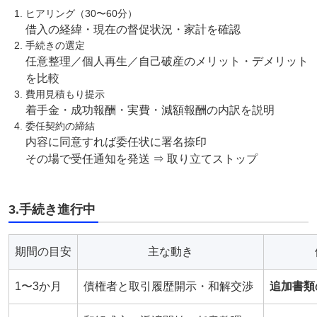
ヒアリング（30〜60分）
借入の経緯・現在の督促状況・家計を確認
手続きの選定
任意整理／個人再生／自己破産のメリット・デメリット
を比較
費用見積もり提示
着手金・成功報酬・実費・減額報酬の内訳を説明
委任契約の締結
内容に同意すれば委任状に署名捺印
その場で受任通知を発送 ⇒ 取り立てストップ
3.手続き進行中
期間の目安
主な動き
1〜3か月
債権者と取引履歴開示・和解交渉
追加書類