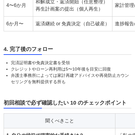
和解成立・返済開始（任意整理）
4〜6か月
家計管理
再生計画案の提出（個人再生）
6か月〜
返済継続 or 免責決定（自己破産）
進捗報告
4. 完了後のフォロー
完済証明書や免責決定書を受領
クレジットやローン再利用は5〜10年後を目安に回復
弁護士事務所によっては家計再建アドバイスや再発防止カウン
セリングを無料提供する所も
初回相談で必ず確認したい 10 のチェックポイント
聞くべきこと