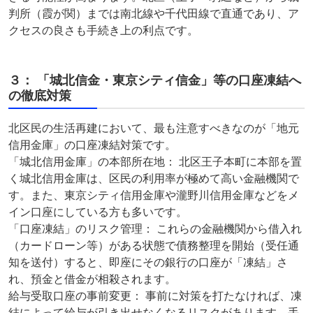
判所（霞が関）までは南北線や千代田線で直通であり、ア
クセスの良さも手続き上の利点です。
３： 「城北信金・東京シティ信金」等の口座凍結へ
の徹底対策
北区民の生活再建において、最も注意すべきなのが「地元
信用金庫」の口座凍結対策です。
「城北信用金庫」の本部所在地： 北区王子本町に本部を置
く城北信用金庫は、区民の利用率が極めて高い金融機関で
す。また、東京シティ信用金庫や瀧野川信用金庫などをメ
イン口座にしている方も多いです。
「口座凍結」のリスク管理： これらの金融機関から借入れ
（カードローン等）がある状態で債務整理を開始（受任通
知を送付）すると、即座にその銀行の口座が「凍結」さ
れ、預金と借金が相殺されます。
給与受取口座の事前変更： 事前に対策を打たなければ、凍
結によって給与が引き出せなくなるリスクがあります。手