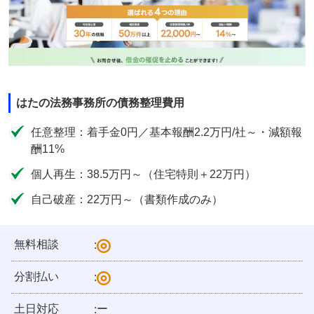
はたの法務事務所の債務整理費用
任意整理：着手金0円／基本報酬2.2万円/社～・減額報
酬11%
個人再生：38.5万円～（住宅特則＋22万円）
自己破産：22万円～（書類作成のみ）
無料相談
:
分割払い
:
土日対応
ー
: