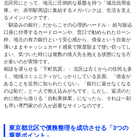
北区民にとって、地元に圧倒的な基盤を持つ「城北信用金
庫」や、赤羽駅周辺に集結するメガバンクは、生活を支え
るメインバンクです。
「馴染みの銀行」だからこその心理的ハードル： 給与振込
口座に付帯するカードローンや、窓口で勧められたローン
枠。地元の有力銀行という安心感から、借金という自覚が
薄いままキャッシュカード感覚で限度額まで使い切ってし
まい、気づいた時には複数の借入先を抱える状態になる方
が多いのが実情です。
相談を遅らせる「下町気質」： 北区は古くからの住民も多
く、地域コミュニティがしっかりしている反面、「借金が
あることを近所に知られたくない」「銀行に返せなくなる
のは恥だ」と一人で抱え込みがちです。しかし、返済のた
めに他から借りる「自転車操業」になったら、それは一刻
も早い専門家の介入が必要なサインなのです。
東京都北区で債務整理を成功させる「3つの
重要ポイント」