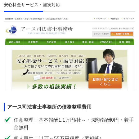
安心料金サービス・誠実対応
アース司法書士事務所の債務整理費用
任意整理：基本報酬1.1万円/社～・減額報酬0円・着手
金無料
個人再生：11万～55万円程度（要相談）