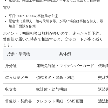
送信後、弁護士事務所から確認メールまたは電話で日程調整
電話
平日9:00〜18:00の事務局が主流
緊急性（差押え・給与天引き等）が高い場合は事情を伝え、最
短当日面談を依頼
ポイント：初回相談は無料が多いので、迷ったら即予約。
督促状が届いた時点で相談すると、交渉カードが多く残り
ます。
持参・準備物
具体例
身分証
運転免許証・マイナンバーカード
依頼
借入状況メモ
債権者名・残高・利息
交渉
収支表
家計簿・給与明細
返済
督促状・契約書
クレジット明細・SMS画面
適法