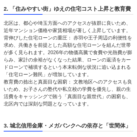
2. 「住みやすい街」ゆえの住宅コスト上昇と教育費
北区は、都心や埼玉方面へのアクセスが抜群に良いため、
近年マンション価格や家賃相場が著しく上昇しています。
背伸びした住宅ローンの重圧： 赤羽や王子周辺の利便性を
求め、共働きを前提とした高額な住宅ローンを組んだ世帯
が多く見られます。2026年の物価高騰で食費や光熱費が膨
らみ、家計の余裕がなくなった結果、ローンの返済をカー
ドローンで補填するという本末転倒な状況に追い込まれる
「住宅ローン難民」が増加しています。
教育費の捻出と真面目な困窮： 文教地区へのアクセスも良
いため、お子さんの塾代や私立校の学費を優先し、親の生
活費をキャッシングで賄う「真面目な親世代」の困窮も、
北区内では深刻な問題となっています。
3. 城北信用金庫・メガバンクへの依存と「世間体」