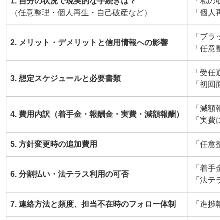
1. 自分の状況で現実的な手続きは？
「私の
（任意整理・個人再生・自己破産など）
「個人
「ブラ
2. メリット・デメリットと信用情報への影響
「任意
「受任
3. 想定スケジュールと必要書類
「初回
「減額
4. 費用内訳（着手金・報酬金・実費・減額報酬）
「実費
5. 方針変更時の追加費用
「任意
「着手
6. 分割払い・法テラス利用の可否
「法テ
7. 連絡方法と頻度、担当不在時のフォロー体制
「進捗