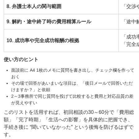
8. 弁護士本人の関与範囲
「交渉
9. 解約・途中終了時の費用精算ルール
「途中
「成功
10. 成功率や完全成功報酬の根拠
「完全
使い方のヒント
面談前に A4 1枚のメモに質問を書き出し、チェック欄を作って
おく
その場で回答があいまいな項目は、「後日メールで回答いただ
けますか？」と依頼
2～3事務所で同じ質問を投げて比較すると費用と対応品質の差
が見えやすい
このリストを活用すれば、初回相談の30～60分で「費用総
額」「完了時期」「生活への影響」を具体的に把握でき、
手続き後に “聞いていなかった” という後悔を防げるはずで
す。