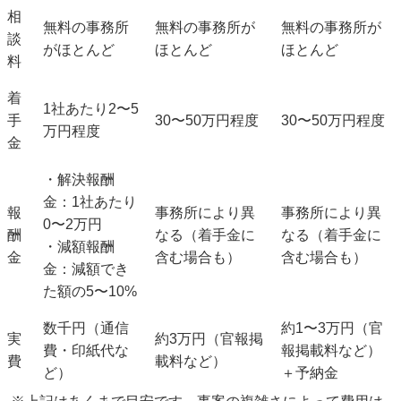
相
無料
の事務所
無料
の事務所が
無料
の事務所が
談
がほとんど
ほとんど
ほとんど
料
着
1社あたり
2〜5
手
30〜50万円
程度
30〜50万円
程度
万円
程度
金
・解決報酬
金：1社あたり
報
事務所により異
事務所により異
0〜2万円
酬
なる（着手金に
なる（着手金に
・減額報酬
金
含む場合も）
含む場合も）
金：減額でき
た額の
5〜10%
数千円（通信
約1〜3万円（官
実
約3万円（官報掲
費・印紙代な
報掲載料など）
費
載料など）
ど）
＋予納金