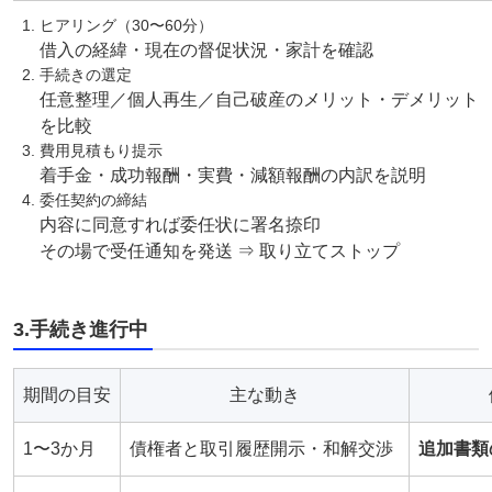
ヒアリング（30〜60分）
借入の経緯・現在の督促状況・家計を確認
手続きの選定
任意整理／個人再生／自己破産のメリット・デメリット
を比較
費用見積もり提示
着手金・成功報酬・実費・減額報酬の内訳を説明
委任契約の締結
内容に同意すれば委任状に署名捺印
その場で受任通知を発送 ⇒ 取り立てストップ
3.手続き進行中
期間の目安
主な動き
1〜3か月
債権者と取引履歴開示・和解交渉
追加書類