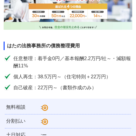
はたの法務事務所の債務整理費用
任意整理：着手金0円／基本報酬2.2万円/社～・減額報
酬11%
個人再生：38.5万円～（住宅特則＋22万円）
自己破産：22万円～（書類作成のみ）
無料相談
:
分割払い
:
土日対応
ー
: