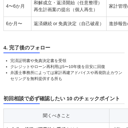
和解成立・返済開始（任意整理）
4〜6か月
家計管理
再生計画案の提出（個人再生）
6か月〜
返済継続 or 免責決定（自己破産）
進捗報告
4. 完了後のフォロー
完済証明書や免責決定書を受領
クレジットやローン再利用は5〜10年後を目安に回復
弁護士事務所によっては家計再建アドバイスや再発防止カウン
セリングを無料提供する所も
初回相談で必ず確認したい 10 のチェックポイント
聞くべきこと