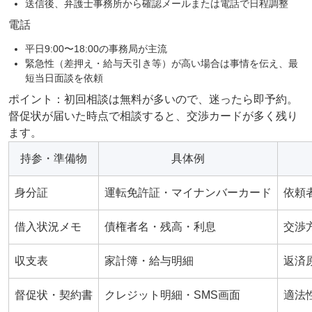
送信後、弁護士事務所から確認メールまたは電話で日程調整
電話
平日9:00〜18:00の事務局が主流
緊急性（差押え・給与天引き等）が高い場合は事情を伝え、最
短当日面談を依頼
ポイント：初回相談は無料が多いので、迷ったら即予約。
督促状が届いた時点で相談すると、交渉カードが多く残り
ます。
持参・準備物
具体例
身分証
運転免許証・マイナンバーカード
依頼
借入状況メモ
債権者名・残高・利息
交渉
収支表
家計簿・給与明細
返済
督促状・契約書
クレジット明細・SMS画面
適法