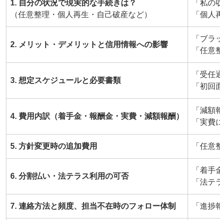
1. 自分の状況で現実的な手続きは？
「私の
（任意整理・個人再生・自己破産など）
「個人
「ブラ
2. メリット・デメリットと信用情報への影響
「任意
「受任
3. 想定スケジュールと必要書類
「初回
「減額
4. 費用内訳（着手金・報酬金・実費・減額報酬）
「実費
5. 方針変更時の追加費用
「任意
「着手
6. 分割払い・法テラス利用の可否
「法テ
7. 連絡方法と頻度、担当不在時のフォロー体制
「進捗