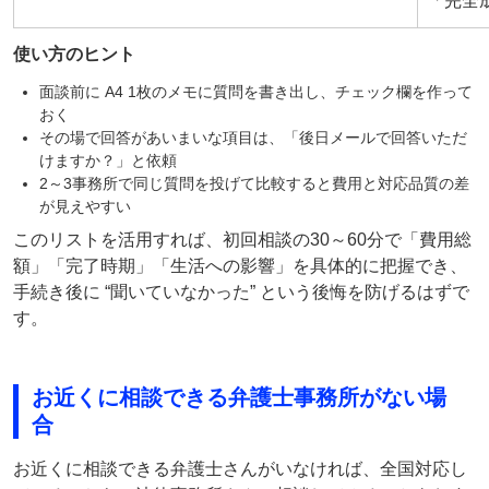
「完全
使い方のヒント
面談前に A4 1枚のメモに質問を書き出し、チェック欄を作って
おく
その場で回答があいまいな項目は、「後日メールで回答いただ
けますか？」と依頼
2～3事務所で同じ質問を投げて比較すると費用と対応品質の差
が見えやすい
このリストを活用すれば、初回相談の30～60分で「費用総
額」「完了時期」「生活への影響」を具体的に把握でき、
手続き後に “聞いていなかった” という後悔を防げるはずで
す。
お近くに相談できる弁護士事務所がない場
合
お近くに相談できる弁護士さんがいなければ、全国対応し