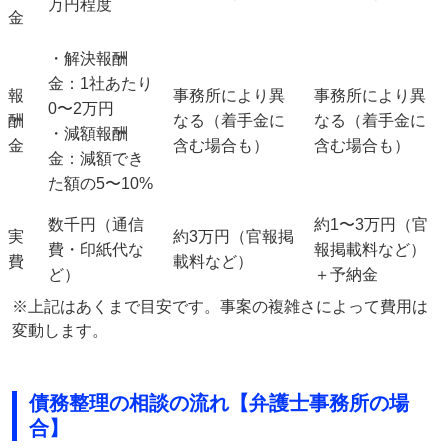
万円
程度
金
・解決報酬
金：1社あたり
報
事務所により異
事務所により異
0〜2万円
酬
なる（着手金に
なる（着手金に
・減額報酬
金
含む場合も）
含む場合も）
金：減額でき
た額の
5〜10%
数千円（通信
約1〜3万円（官
実
約3万円（官報掲
費・印紙代な
報掲載料など）
費
載料など）
ど）
＋予納金
※上記はあくまで目安です。事案の複雑さによって費用は
変動します。
債務整理の相談の流れ【弁護士事務所の場
合】