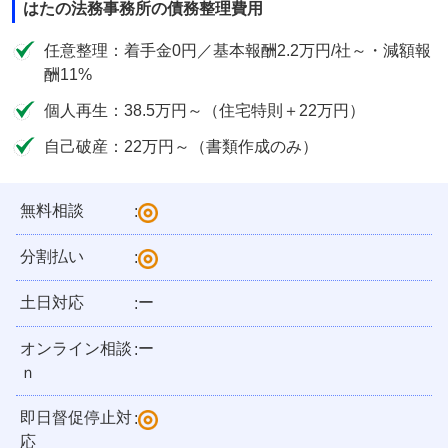
はたの法務事務所の債務整理費用
任意整理：着手金0円／基本報酬2.2万円/社～・減額報
酬11%
個人再生：38.5万円～（住宅特則＋22万円）
自己破産：22万円～（書類作成のみ）
無料相談
:
分割払い
:
土日対応
ー
:
オンライン相談
ー
:
ｎ
即日督促停止対
:
応