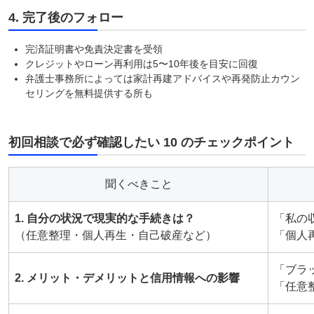
4. 完了後のフォロー
完済証明書や免責決定書を受領
クレジットやローン再利用は5〜10年後を目安に回復
弁護士事務所によっては家計再建アドバイスや再発防止カウン
セリングを無料提供する所も
初回相談で必ず確認したい 10 のチェックポイント
聞くべきこと
1. 自分の状況で現実的な手続きは？
「私の
（任意整理・個人再生・自己破産など）
「個人
「ブラ
2. メリット・デメリットと信用情報への影響
「任意