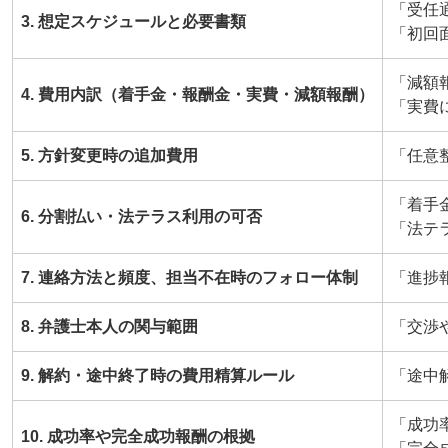
「受任
3. 想定スケジュールと必要書類
「初回
「減額
4. 費用内訳（着手金・報酬金・実費・減額報酬）
「実費
5. 方針変更時の追加費用
「任意
「着手
6. 分割払い・法テラス利用の可否
「法テ
7. 連絡方法と頻度、担当不在時のフォロー体制
「進捗
8. 弁護士本人の関与範囲
「交渉
9. 解約・途中終了時の費用精算ルール
「途中
「成功
10. 成功率や完全成功報酬の根拠