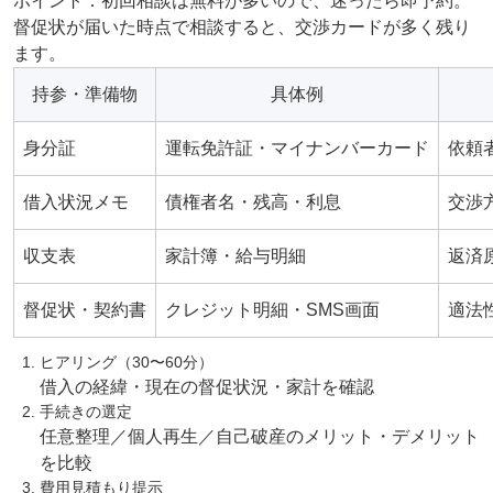
ポイント：初回相談は無料が多いので、迷ったら即予約。
督促状が届いた時点で相談すると、交渉カードが多く残り
ます。
持参・準備物
具体例
身分証
運転免許証・マイナンバーカード
依頼
借入状況メモ
債権者名・残高・利息
交渉
収支表
家計簿・給与明細
返済
督促状・契約書
クレジット明細・SMS画面
適法
ヒアリング（30〜60分）
借入の経緯・現在の督促状況・家計を確認
手続きの選定
任意整理／個人再生／自己破産のメリット・デメリット
を比較
費用見積もり提示