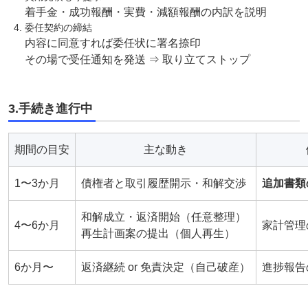
着手金・成功報酬・実費・減額報酬の内訳を説明
委任契約の締結
内容に同意すれば委任状に署名捺印
その場で受任通知を発送 ⇒ 取り立てストップ
3.手続き進行中
期間の目安
主な動き
1〜3か月
債権者と取引履歴開示・和解交渉
追加書類
和解成立・返済開始（任意整理）
4〜6か月
家計管理
再生計画案の提出（個人再生）
6か月〜
返済継続 or 免責決定（自己破産）
進捗報告