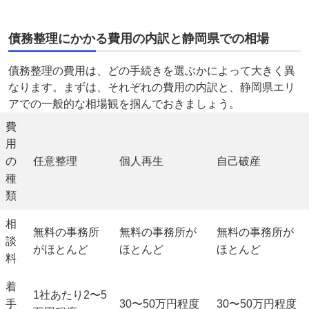
債務整理にかかる費用の内訳と静岡県での相場
債務整理の費用は、どの手続きを選ぶかによって大きく異
なります。まずは、それぞれの費用の内訳と、静岡県エリ
アでの一般的な相場観を掴んでおきましょう。
費
用
の
任意整理
個人再生
自己破産
種
類
相
無料
の事務所
無料
の事務所が
無料
の事務所が
談
がほとんど
ほとんど
ほとんど
料
着
1社あたり
2〜5
手
30〜50万円
程度
30〜50万円
程度