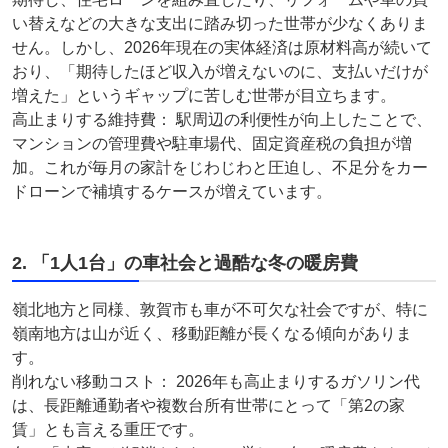
い替えなどの大きな支出に踏み切った世帯が少なくありま
せん。しかし、2026年現在の実体経済は原材料高が続いて
おり、「期待したほど収入が増えないのに、支払いだけが
増えた」というギャップに苦しむ世帯が目立ちます。
高止まりする維持費： 駅周辺の利便性が向上したことで、
マンションの管理費や駐車場代、固定資産税の負担が増
加。これが毎月の家計をじわじわと圧迫し、不足分をカー
ドローンで補填するケースが増えています。
2. 「1人1台」の車社会と過酷な冬の暖房費
嶺北地方と同様、敦賀市も車が不可欠な社会ですが、特に
嶺南地方は山が近く、移動距離が長くなる傾向がありま
す。
削れない移動コスト： 2026年も高止まりするガソリン代
は、長距離通勤者や複数台所有世帯にとって「第2の家
賃」とも言える重圧です。