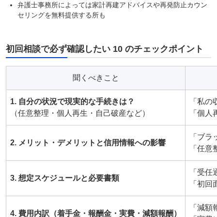
弁護士事務所によっては家計再建アドバイスや再発防止カウン
セリングを無料提供する所も
初回相談で必ず確認したい 10 のチェックポイント
聞くべきこと
1. 自分の状況で現実的な手続きは？
「私の
（任意整理・個人再生・自己破産など）
「個人
「ブラ
2. メリット・デメリットと信用情報への影響
「任意
「受任
3. 想定スケジュールと必要書類
「初回
「減額
4. 費用内訳（着手金・報酬金・実費・減額報酬）