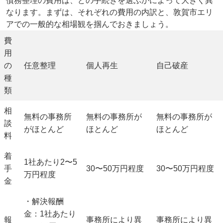
債務整理の費用は、どの手続きを選ぶかによって大きく異
なります。まずは、それぞれの費用の内訳と、敦賀市エリ
アでの一般的な相場観を掴んでおきましょう。
費
用
の
任意整理
個人再生
自己破産
種
類
相
無料
の事務所
無料
の事務所が
無料
の事務所が
談
がほとんど
ほとんど
ほとんど
料
着
1社あたり
2〜5
手
30〜50万円
程度
30〜50万円
程度
万円
程度
金
・解決報酬
金：1社あたり
報
事務所により異
事務所により異