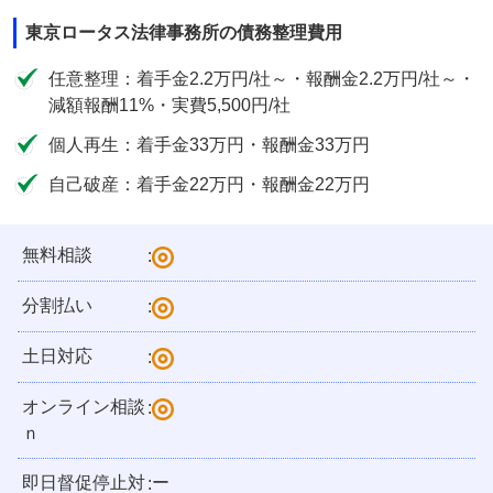
東京ロータス法律事務所の債務整理費用
任意整理：着手金2.2万円/社～・報酬金2.2万円/社～・
減額報酬11%・実費5,500円/社
個人再生：着手金33万円・報酬金33万円
自己破産：着手金22万円・報酬金22万円
無料相談
:
分割払い
:
土日対応
:
オンライン相談
:
ｎ
即日督促停止対
ー
: