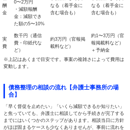
0〜2万円
酬
なる（着手金に
なる（着手金に
・減額報酬
金
含む場合も）
含む場合も）
金：減額でき
た額の
5〜10%
数千円（通信
約1〜3万円（官
実
約3万円（官報掲
費・印紙代な
報掲載料など）
費
載料など）
ど）
＋予納金
※上記はあくまで目安です。事案の複雑さによって費用は
変動します。
債務整理の相談の流れ【弁護士事務所の場
合】
「早く督促を止めたい」「いくら減額できるか知りたい」
と焦っていても、弁護士に相談してから手続きが完了する
までにはいくつかのステップがあります。相談当日に方針
がほぼ固まるケースも少なくありませんが、事前に流れを