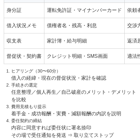
身分証
運転免許証・マイナンバーカード
依頼
借入状況メモ
債権者名・残高・利息
交渉
収支表
家計簿・給与明細
返済
督促状・契約書
クレジット明細・SMS画面
適法
ヒアリング（30〜60分）
借入の経緯・現在の督促状況・家計を確認
手続きの選定
任意整理／個人再生／自己破産のメリット・デメリット
を比較
費用見積もり提示
着手金・成功報酬・実費・減額報酬の内訳を説明
委任契約の締結
内容に同意すれば委任状に署名捺印
その場で受任通知を発送 ⇒ 取り立てストップ