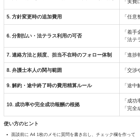
「実費
5. 方針変更時の追加費用
「任意
「着手
6. 分割払い・法テラス利用の可否
「法テ
7. 連絡方法と頻度、担当不在時のフォロー体制
「進捗
8. 弁護士本人の関与範囲
「交渉
9. 解約・途中終了時の費用精算ルール
「途中
「成功
10. 成功率や完全成功報酬の根拠
「完全
使い方のヒント
面談前に A4 1枚のメモに質問を書き出し、チェック欄を作って