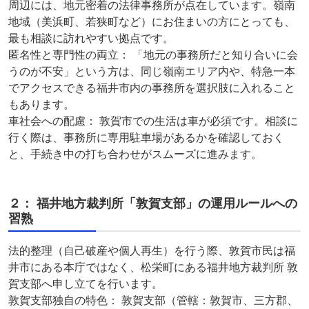
周辺には、地元密着の法律事務所が点在しています。嶺南
地域（美浜町、若狭町など）にお住まいの方にとっても、
最も相談に訪れやすい拠点です。
匿名性と専門性の両立： 「地元の事務所だと知り合いに会
うのが不安」という方は、同じ嶺南エリア内や、特急一本
でアクセスできる福井市内の事務所を選択肢に入れること
もあります。
車社会への配慮： 敦賀市での生活は車が必須です。相談に
行く際は、事務所に専用駐車場があるかを確認しておく
と、手続き中の打ち合わせがスムーズに進みます。
２： 福井地方裁判所「敦賀支部」の運用ルールへの
習熟
法的整理（自己破産や個人再生）を行う際、敦賀市民は福
井市にある本庁ではなく、松栄町にある福井地方裁判所 敦
賀支部へ申し立てを行います。
敦賀支部独自の特色： 敦賀支部（管轄：敦賀市、三方郡、