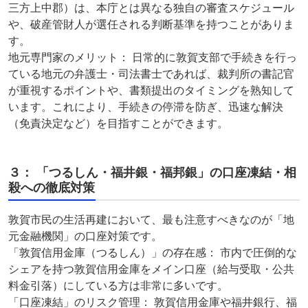
三方上中郡）は、本庁とは異なる独自の審査スケジュール
や、破産管財人が選任される判断基準を持つことがありま
す。
地元専門家のメリット： 日常的に敦賀支部で手続きを行っ
ている地元の弁護士・司法書士であれば、裁判所の書記官
が重視するポイントや、書類提出のタイミングを熟知して
います。これにより、手続きの停滞を防ぎ、迅速な解決
（免責決定など）を目指すことができます。
３： 「つるしん・福井銀・福邦銀」の口座凍結・相
殺への徹底対策
敦賀市民の生活再建において、最も注意すべきなのが「地
元金融機関」の口座対策です。
「敦賀信用金庫（つるしん）」の存在感： 市内で圧倒的な
シェアを持つ敦賀信用金庫をメイン口座（給与受取・公共
料金引落）にしている方は非常に多いです。
「口座凍結」のリスク管理： 敦賀信用金庫や福井銀行、福