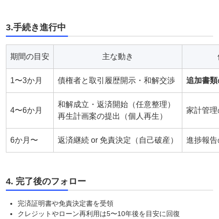
3.手続き進行中
期間の目安
主な動き
1〜3か月
債権者と取引履歴開示・和解交渉
追加書類
和解成立・返済開始（任意整理）
4〜6か月
家計管理
再生計画案の提出（個人再生）
6か月〜
返済継続 or 免責決定（自己破産）
進捗報告
4. 完了後のフォロー
完済証明書や免責決定書を受領
クレジットやローン再利用は5〜10年後を目安に回復