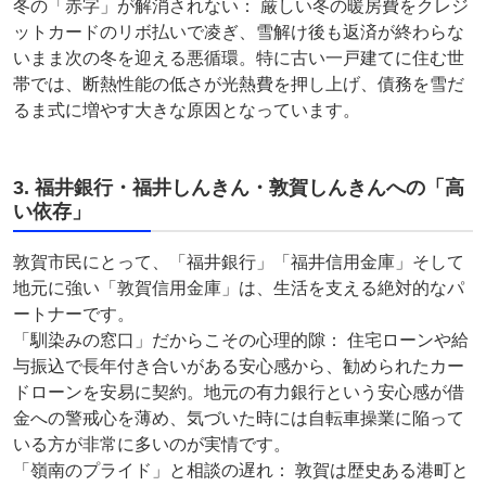
冬の「赤字」が解消されない： 厳しい冬の暖房費をクレジ
ットカードのリボ払いで凌ぎ、雪解け後も返済が終わらな
いまま次の冬を迎える悪循環。特に古い一戸建てに住む世
帯では、断熱性能の低さが光熱費を押し上げ、債務を雪だ
るま式に増やす大きな原因となっています。
3. 福井銀行・福井しんきん・敦賀しんきんへの「高
い依存」
敦賀市民にとって、「福井銀行」「福井信用金庫」そして
地元に強い「敦賀信用金庫」は、生活を支える絶対的なパ
ートナーです。
「馴染みの窓口」だからこその心理的隙： 住宅ローンや給
与振込で長年付き合いがある安心感から、勧められたカー
ドローンを安易に契約。地元の有力銀行という安心感が借
金への警戒心を薄め、気づいた時には自転車操業に陥って
いる方が非常に多いのが実情です。
「嶺南のプライド」と相談の遅れ： 敦賀は歴史ある港町と